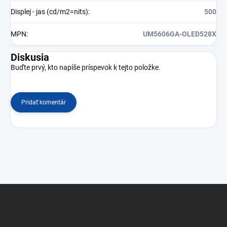
Displej - jas (cd/m2=nits)
:
500
MPN
:
UM5606GA-OLED528X
Diskusia
Buďte prvý, kto napíše príspevok k tejto položke.
Pridať komentár
Z
á
p
ä