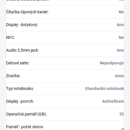
Čítačka čipových kariet
:
Ne
Displej - dotykový
:
Ano
NFC
:
Ne
Audio 3,5mm jack
:
Ano
Dátové siete
:
Nepodporuje
Značka
:
Asus
Typ notebooku
:
Standardní notebook
Displej - povrch
:
Antireflexní
Operačná pamäť (GB)
:
32
Pamäť - počet slotov
0