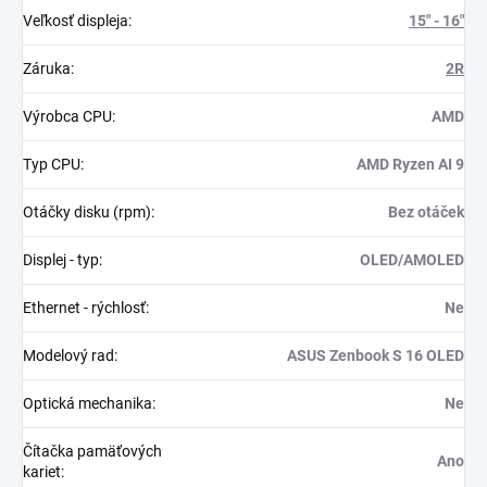
Veľkosť displeja
:
15" - 16"
Záruka
:
2R
Výrobca CPU
:
AMD
Typ CPU
:
AMD Ryzen AI 9
Otáčky disku (rpm)
:
Bez otáček
Displej - typ
:
OLED/AMOLED
Ethernet - rýchlosť
:
Ne
Modelový rad
:
ASUS Zenbook S 16 OLED
Optická mechanika
:
Ne
Čítačka pamäťových
Ano
kariet
: