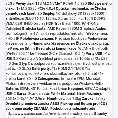
32GB
Pevný disk:
1TB M.2 NVMe™ PCIe® 4.0 SSD
Sloty pevného
disku:
1x M.2 2280 PCIe 4.0x4
Optická mechanika:
ne
Čtečka
paměťových karet:
SD
Displej:
16'' dotykový 3K (2880x1800)
antireflexní OLED 16:10, 120Hz, 0,2ms, 500 nitů, 100% DCI-P3,
VESA CERTIFIED Display HDR True Black 1000, PANTONE
Validated
Grafická karta:
AMD Radeon 880M Graphics
Audio:
technologie Smart Amp, 6x reproduktor, mikrofon
Web kamera:
FHD s IR
Polohovací zařízení:
Precision touchpad
Podsvícená
klávesnice:
ano
Numerická klávesnice:
ne
Čtečka otisků prstů:
ne
Pero:
ne
Síť:
ne
Bezdrátová komunikace:
WLAN + Bluetooth
(Wi-Fi 7 802.11be Tri-band 2*2 + Bluetooth® 5.4)
Porty USB:
*1x
USB 3.2 Gen 2 typ A (rychlost přenosu dat až 10 Gb/s) *2x USB
4.0 Gen 3 typ C s podporou zobrazení/napájení (rychlost přenosu
dat až 40 Gb/s)
Další porty:
*1x HDMI 2.1 TMDS *1x
kombinovaný konektor pro sluchátka/mikrofon (3,5mm) *1x
čtečka karet SD 4.0
Zabezpečení:
firmware TPM, Microsoft
Pluton, infračervená webkamera s podporou Windows Hello
Baterie:
83Wh, 4S1P, 4článková Li-ion
Napájení:
68W AC adaptér,
USB-C
Barva:
Scandinavian White
Materiál:
hliník
Rozměry:
353,6x243x11,9-12,9mm
Hmotnost:
cca 1,5kg
Záruka:
2 roky
Dvouletá prémiová záruka ASUS Pick-up and Return pro IČO i
soukromé osoby ZDARMA.
Podrobnosti naleznete zde:
https://www.asus.com/cz/event/bezstarostny_servis
Stránky