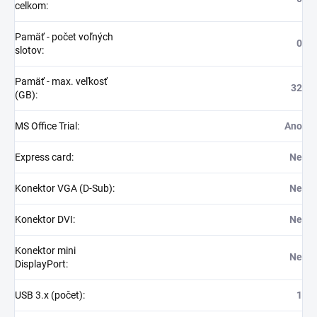
celkom
:
Pamäť - počet voľných
0
slotov
:
Pamäť - max. veľkosť
32
(GB)
:
MS Office Trial
:
Ano
Express card
:
Ne
Konektor VGA (D-Sub)
:
Ne
Konektor DVI
:
Ne
Konektor mini
Ne
DisplayPort
:
USB 3.x (počet)
:
1