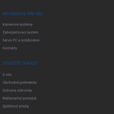
t
i
e
INFORMÁCIE PRE VÁS
Kamerové systémy
Zabezpečovací systém
Servis PC a notebookov
Kontakty
DÔLEŽITÉ ODKAZY
O nás
Obchodné podmienky
Ochrana súkromia
Reklamačný poriadok
Splátkový predaj