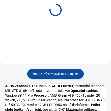
ADATA
Natec Trout/Drôtová
UV150/64GB/USB
USB/ CZ- SK layout/
3.2/USB-A/Červená
Čierna NKL-1151
AUV150-64G-RRD
€9,41
€8,28
Do košíka
Do košíka
Zobraziť všetky súvisiace produkty
ASUS Zenbook S16 (UM5606GA-OLED528X)
*armádní standard
MIL-STD 810H *příslušenství: obal (sleeve)
Operační systém:
Windows® 11 Pro
Procesor:
AMD Ryzen AI 9 465 (10 jader, 20
vláken, 2,0/5,0 GHz, 34 MB cache)
Neural procesor:
AMD XDNA™
(až 50TOPS)
Paměť:
32GB LPDDR5X na základní desce
Počet
slotů (celkem/volných):
bez slotů (0/0)
Maximální velikost: