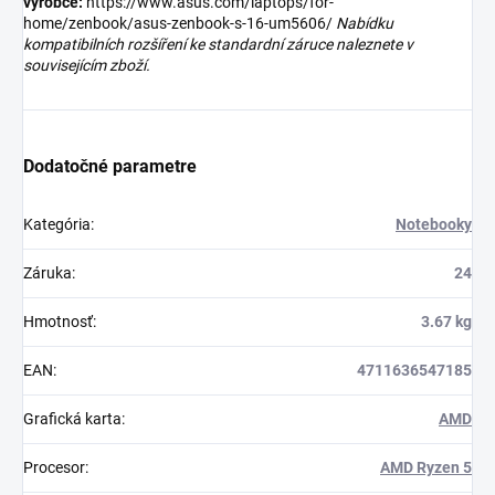
výrobce:
https://www.asus.com/laptops/for-
home/zenbook/asus-zenbook-s-16-um5606/
Nabídku
kompatibilních rozšíření ke standardní záruce naleznete v
souvisejícím zboží.
Dodatočné parametre
Kategória
:
Notebooky
Záruka
:
24
Hmotnosť
:
3.67 kg
EAN
:
4711636547185
Grafická karta
:
AMD
Procesor
:
AMD Ryzen 5