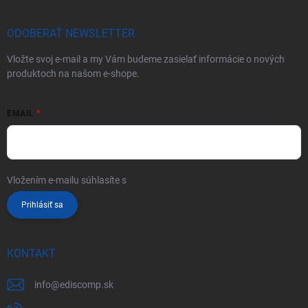
ODOBERAŤ NEWSLETTER
Vložte svoj e-mail a my Vám budeme zasielať informácie o nových
produktoch na našom e-shope.
EMAIL
Vložením e-mailu súhlasíte s
podmienkami ochrany osobných údajov
Prihlásiť sa
KONTAKT
info
@
ediscomp.sk