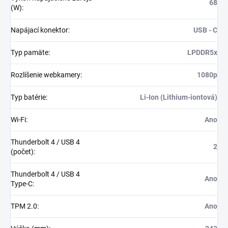
68
(W)
:
Napájací konektor
:
USB - C
Typ pamäte
:
LPDDR5x
Rozlíšenie webkamery
:
1080p
Typ batérie
:
Li-Ion (Lithium-iontová)
Wi-Fi
:
Ano
Thunderbolt 4 / USB 4
2
(počet)
:
Thunderbolt 4 / USB 4
Ano
Type-C
:
TPM 2.0
:
Ano