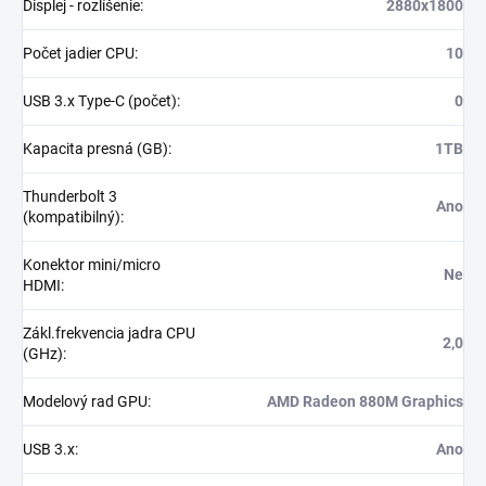
Displej - rozlíšenie
:
2880x1800
Počet jadier CPU
:
10
USB 3.x Type-C (počet)
:
0
Kapacita presná (GB)
:
1TB
Thunderbolt 3
Ano
(kompatibilný)
:
Konektor mini/micro
Ne
HDMI
:
Zákl.frekvencia jadra CPU
2,0
(GHz)
:
Modelový rad GPU
:
AMD Radeon 880M Graphics
USB 3.x
:
Ano