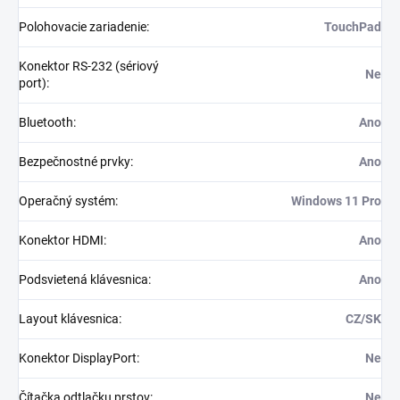
Polohovacie zariadenie
:
TouchPad
Konektor RS-232 (sériový
Ne
port)
:
Bluetooth
:
Ano
Bezpečnostné prvky
:
Ano
Operačný systém
:
Windows 11 Pro
Konektor HDMI
:
Ano
Podsvietená klávesnica
:
Ano
Layout klávesnica
:
CZ/SK
Konektor DisplayPort
:
Ne
Čítačka odtlačku prstov
:
Ne