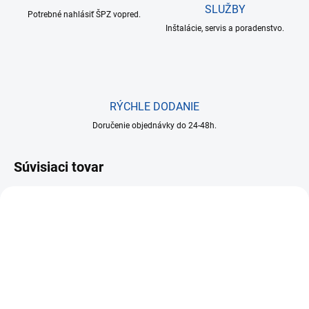
SLUŽBY
Potrebné nahlásiť ŠPZ vopred.
Inštalácie, servis a poradenstvo.
RÝCHLE DODANIE
Doručenie objednávky do 24-48h.
Súvisiaci tovar
NA SKLADE DO 24 HODÍN
NA SKLADE DO 24 HODÍN