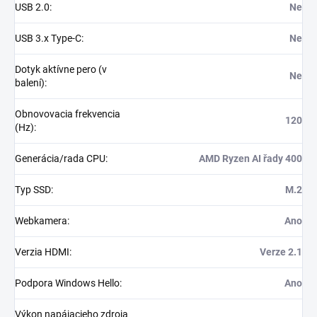
USB 2.0
:
Ne
USB 3.x Type-C
:
Ne
Dotyk aktívne pero (v
Ne
balení)
:
Obnovovacia frekvencia
120
(Hz)
:
Generácia/rada CPU
:
AMD Ryzen AI řady 400
Typ SSD
:
M.2
Webkamera
:
Ano
Verzia HDMI
:
Verze 2.1
Podpora Windows Hello
:
Ano
Výkon napájacieho zdroja