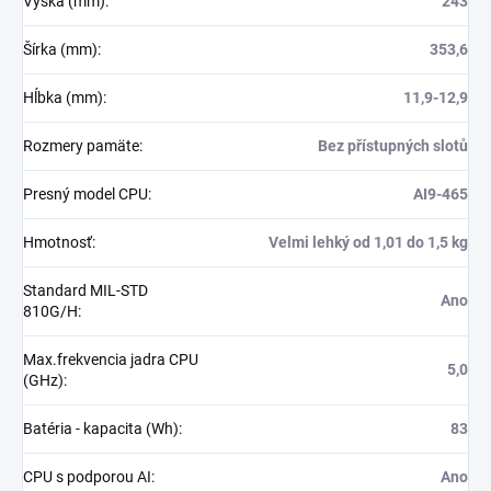
Výška (mm)
:
243
Šírka (mm)
:
353,6
Hĺbka (mm)
:
11,9-12,9
Rozmery pamäte
:
Bez přístupných slotů
Presný model CPU
:
AI9-465
Hmotnosť
:
Velmi lehký od 1,01 do 1,5 kg
Standard MIL-STD
Ano
810G/H
:
Max.frekvencia jadra CPU
5,0
(GHz)
:
Batéria - kapacita (Wh)
:
83
CPU s podporou AI
:
Ano