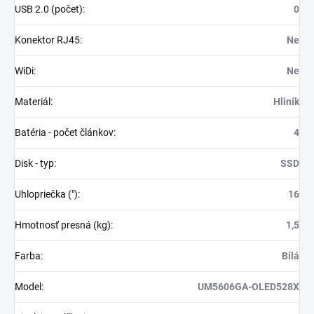
USB 2.0 (počet)
:
0
Konektor RJ45
:
Ne
WiDi
:
Ne
Materiál
:
Hliník
Batéria - počet článkov
:
4
Disk - typ
:
SSD
Uhlopriečka (")
:
16
Hmotnosť presná (kg)
:
1,5
Farba
:
Bílá
Model
:
UM5606GA-OLED528X