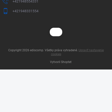
+421948554331
+421948331554
Copyright 2026
ediscomp
. Všetky práva vyhradené.
Upraviť nastavenie
cookies
Vytvoril Shoptet