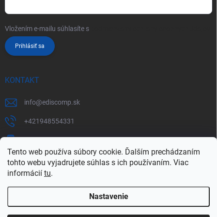
Vložením e-mailu súhlasíte s
podmienkami ochrany osobných údajov
Prihlásiť sa
KONTAKT
info
@
ediscomp.sk
+421948554331
+421948331554
Tento web používa súbory cookie. Ďalším prechádzaním
tohto webu vyjadrujete súhlas s ich používaním. Viac
informácií
tu
.
Nastavenie
Copyright 2026
ediscomp
. Všetky práva vyhradené.
Upraviť nastavenie