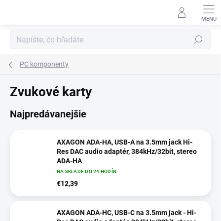
Prejsť
na
obsah
Hľadať
PC komponenty
Zvukové karty
Najpredávanejšie
AXAGON ADA-HA, USB-A na 3.5mm jack Hi-
Res DAC audio adaptér, 384kHz/32bit, stereo
ADA-HA
NA SKLADE DO 24 HODÍN
€12,39
AXAGON ADA-HC, USB-C na 3.5mm jack - Hi-