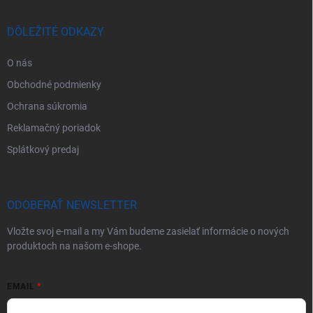
DÔLEŽITÉ ODKAZY
O nás
Obchodné podmienky
Ochrana súkromia
Reklamačný poriadok
Splátkový predaj
ODOBERAŤ NEWSLETTER
Vložte svoj e-mail a my Vám budeme zasielať informácie o nových
produktoch na našom e-shope.
EMAIL