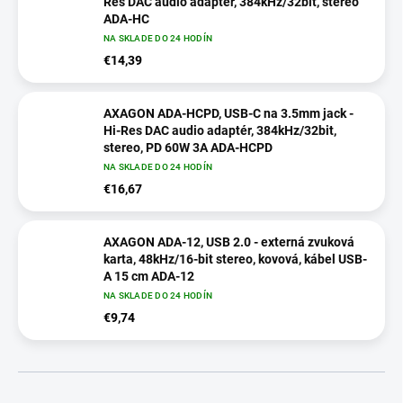
Res DAC audio adaptér, 384kHz/32bit, stereo
ADA-HC
NA SKLADE DO 24 HODÍN
€14,39
AXAGON ADA-HCPD, USB-C na 3.5mm jack -
Hi-Res DAC audio adaptér, 384kHz/32bit,
stereo, PD 60W 3A ADA-HCPD
NA SKLADE DO 24 HODÍN
€16,67
AXAGON ADA-12, USB 2.0 - externá zvuková
karta, 48kHz/16-bit stereo, kovová, kábel USB-
A 15 cm ADA-12
NA SKLADE DO 24 HODÍN
€9,74
R