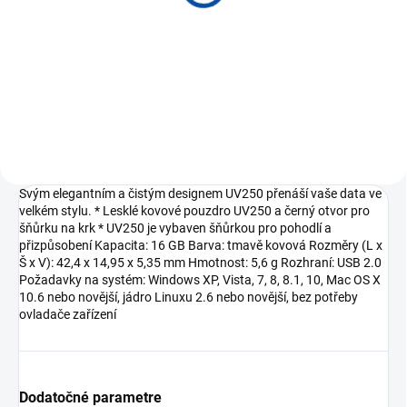
+ ADAPTER UX3607QA-
OLED078WZ
€1 576,15
Do košíka
Svým elegantním a čistým designem UV250 přenáší vaše data ve
velkém stylu. * Lesklé kovové pouzdro UV250 a černý otvor pro
šňůrku na krk * UV250 je vybaven šňůrkou pro pohodlí a
přizpůsobení Kapacita: 16 GB Barva: tmavě kovová Rozměry (L x
Š x V): 42,4 x 14,95 x 5,35 mm Hmotnost: 5,6 g Rozhraní: USB 2.0
Požadavky na systém: Windows XP, Vista, 7, 8, 8.1, 10, Mac OS X
10.6 nebo novější, jádro Linuxu 2.6 nebo novější, bez potřeby
ovladače zařízení
Dodatočné parametre