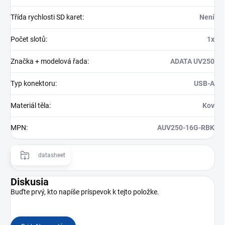
Třída rychlosti SD karet
:
Není
Počet slotů
:
1x
Značka + modelová řada
:
ADATA UV250
Typ konektoru
:
USB-A
Materiál těla
:
Kov
MPN
:
AUV250-16G-RBK
datasheet
Diskusia
Buďte prvý, kto napíše príspevok k tejto položke.