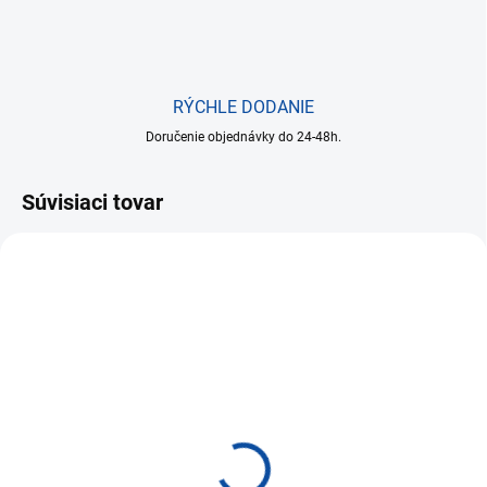
RÝCHLE DODANIE
Doručenie objednávky do 24-48h.
Súvisiaci tovar
NA SKLADE DO 24 HODÍN
ASUS UX3607 16/X1-26-
100/32GB/512GB/W11H