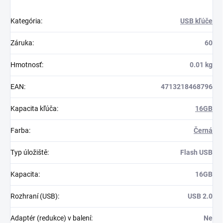
Kategória
:
USB kľúče
Záruka
:
60
Hmotnosť
:
0.01 kg
EAN
:
4713218468796
Kapacita kľúča
:
16GB
Farba
:
Černá
Typ úložiště
:
Flash USB
Kapacita
:
16GB
Rozhraní (USB)
:
USB 2.0
Adaptér (redukce) v balení
:
Ne