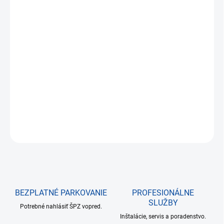
€8,27
€6,72 bez DPH
Jednotková
NA SKLADE DO 24 HODÍN
cena:
−
+
Pridať do košíka
DETAILNÉ INFORMÁCIE
OPÝTAŤ SA
BEZPLATNÉ PARKOVANIE
PROFESIONÁLNE
SLUŽBY
Potrebné nahlásiť ŠPZ vopred.
Inštalácie, servis a poradenstvo.