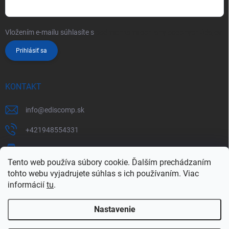
Vložením e-mailu súhlasíte s
podmienkami ochrany osobných údajov
Prihlásiť sa
KONTAKT
info
@
ediscomp.sk
+421948554331
+421948331554
Tento web používa súbory cookie. Ďalším prechádzaním
tohto webu vyjadrujete súhlas s ich používaním. Viac
informácií
tu
.
Nastavenie