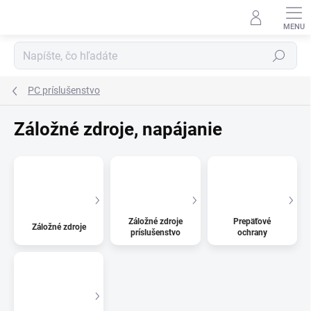
Prejsť
na
obsah
Hľadať
PC príslušenstvo
Záložné zdroje, napájanie
Záložné zdroje
Prepäťové
Záložné zdroje
príslušenstvo
ochrany