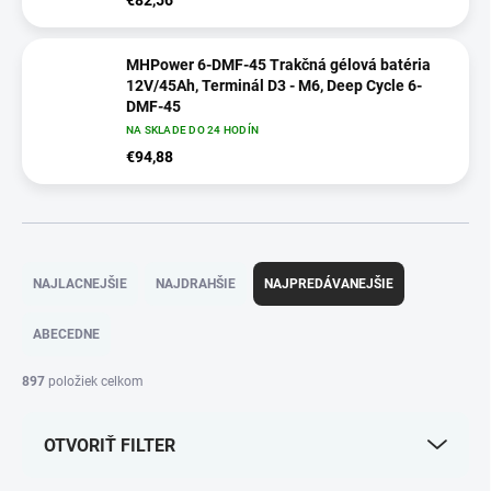
€82,56
MHPower 6-DMF-45 Trakčná gélová batéria
12V/45Ah, Terminál D3 - M6, Deep Cycle 6-
DMF-45
NA SKLADE DO 24 HODÍN
€94,88
R
a
NAJLACNEJŠIE
NAJDRAHŠIE
NAJPREDÁVANEJŠIE
d
e
ABECEDNE
n
i
897
položiek celkom
e
p
OTVORIŤ FILTER
r
o