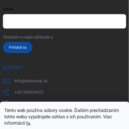
EMAIL
Vložením e-mailu súhlasíte s
podmienkami ochrany osobných údajov
Prihlásiť sa
KONTAKT
info
@
ediscomp.sk
+421948554331
+421948331554
Tento web používa súbory cookie. Ďalším prechádzaním
tohto webu vyjadrujete súhlas s ich používaním. Viac
informácií
tu
.