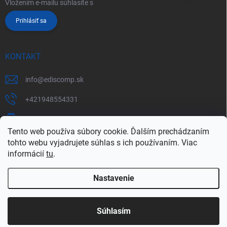
Vložením e-mailu súhlasíte s
podmienkami ochrany osobných údajov
Prihlásiť sa
KONTAKT
info
@
ediscomp.sk
+421948554331
+421948331554
Tento web používa súbory cookie. Ďalším prechádzaním
tohto webu vyjadrujete súhlas s ich používaním. Viac
informácií
tu
.
Nastavenie
Copyright 2026
ediscomp
. Všetky práva vyhradené.
Upraviť nastavenie
cookies
Súhlasím
Vytvoril Shoptet