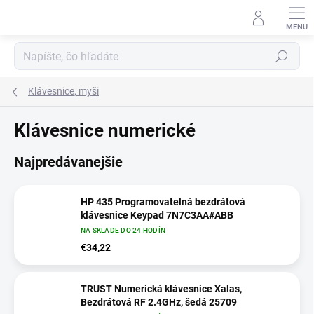
Prejsť
na
obsah
Hľadať
Klávesnice, myši
Klávesnice numerické
Najpredávanejšie
HP 435 Programovatelná bezdrátová
klávesnice Keypad 7N7C3AA#ABB
NA SKLADE DO 24 HODÍN
€34,22
TRUST Numerická klávesnice Xalas,
Bezdrátová RF 2.4GHz, šedá 25709