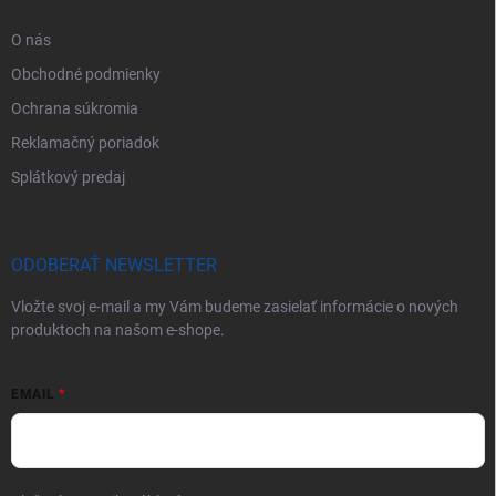
O nás
Obchodné podmienky
Ochrana súkromia
Reklamačný poriadok
Splátkový predaj
ODOBERAŤ NEWSLETTER
Vložte svoj e-mail a my Vám budeme zasielať informácie o nových
produktoch na našom e-shope.
EMAIL