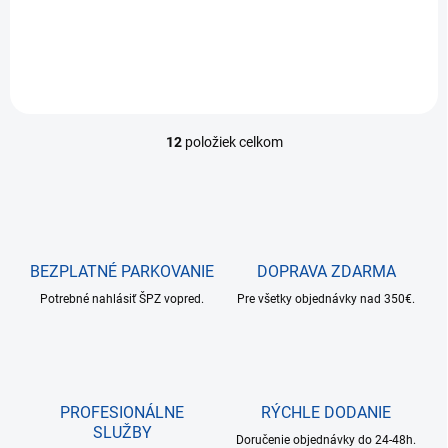
mechanickými klávesami,
vyměnitelnými krytkami a
Bluetooth 5.3. Kompaktní
design, výdrž baterie až 24
měsíců, kompatibilní s...
12
položiek celkom
O
v
l
á
d
a
c
BEZPLATNÉ PARKOVANIE
DOPRAVA ZDARMA
i
Potrebné nahlásiť ŠPZ vopred.
e
Pre všetky objednávky nad 350€.
p
r
v
k
y
PROFESIONÁLNE
RÝCHLE DODANIE
v
SLUŽBY
ý
Doručenie objednávky do 24-48h.