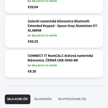
NA SKLADE DO 24 HODÍN
€20,04
Satechi numerická klávesnica Bluetooth
Extended Keypad - Space Gray Aluminium ST-
XLABKM
NA SKLADE DO 24 HODÍN
€50,25
CONNECT IT NumCALC drátová numerická
klávesnice, ČERNÁ CKB-0060-BK
NA SKLADE DO 24 HODÍN
€9,30
R
a
NAJLACNEJŠIE
NAJDRAHŠIE
NAJPREDÁVANEJŠIE
d