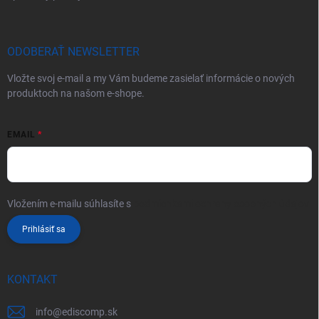
ODOBERAŤ NEWSLETTER
Vložte svoj e-mail a my Vám budeme zasielať informácie o nových
produktoch na našom e-shope.
EMAIL
Vložením e-mailu súhlasíte s
podmienkami ochrany osobných údajov
Prihlásiť sa
KONTAKT
info
@
ediscomp.sk