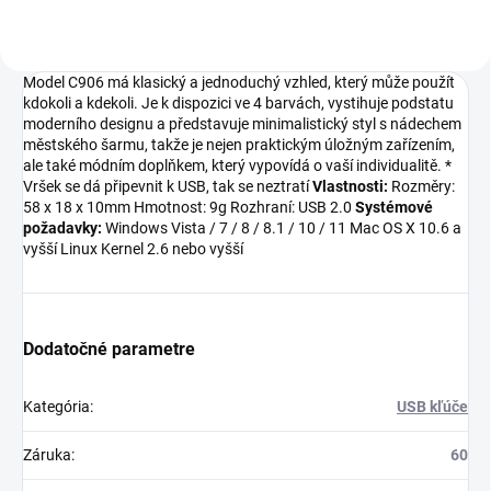
Model C906 má klasický a jednoduchý vzhled, který může použít
kdokoli a kdekoli. Je k dispozici ve 4 barvách, vystihuje podstatu
moderního designu a představuje minimalistický styl s nádechem
městského šarmu, takže je nejen praktickým úložným zařízením,
ale také módním doplňkem, který vypovídá o vaší individualitě. *
Vršek se dá připevnit k USB, tak se neztratí
Vlastnosti:
Rozměry:
58 x 18 x 10mm Hmotnost: 9g Rozhraní: USB 2.0
Systémové
požadavky:
Windows Vista / 7 / 8 / 8.1 / 10 / 11 Mac OS X 10.6 a
vyšší Linux Kernel 2.6 nebo vyšší
Dodatočné parametre
Kategória
:
USB kľúče
Záruka
:
60