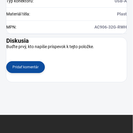
Typ konektoru
:
USB-A
Materiál těla
:
Plast
MPN
:
AC906-32G-RWH
Diskusia
Buďte prvý, kto napíše príspevok k tejto položke.
Pridať komentár
Z
á
p