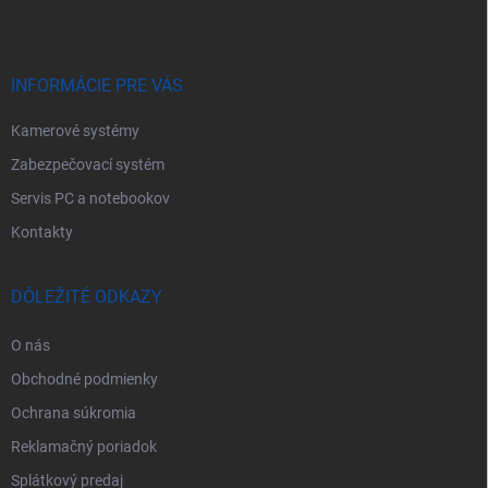
ä
t
i
e
INFORMÁCIE PRE VÁS
Kamerové systémy
Zabezpečovací systém
Servis PC a notebookov
Kontakty
DÔLEŽITÉ ODKAZY
O nás
Obchodné podmienky
Ochrana súkromia
Reklamačný poriadok
Splátkový predaj