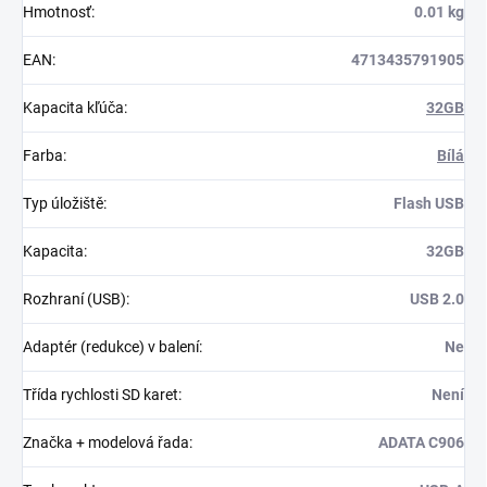
Hmotnosť
:
0.01 kg
EAN
:
4713435791905
Kapacita kľúča
:
32GB
Farba
:
Bílá
Typ úložiště
:
Flash USB
Kapacita
:
32GB
Rozhraní (USB)
:
USB 2.0
Adaptér (redukce) v balení
:
Ne
Třída rychlosti SD karet
:
Není
Značka + modelová řada
:
ADATA C906