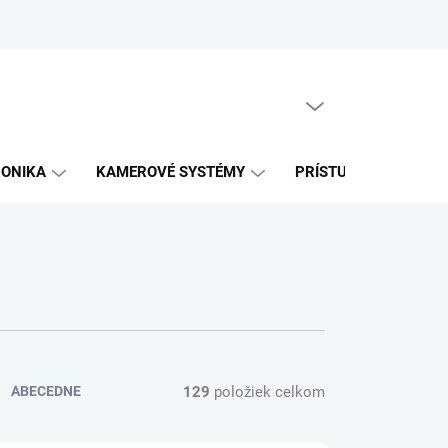
PRÁZDNY KOŠÍK
NÁKUPNÝ
KOŠÍK
RONIKA
KAMEROVÉ SYSTÉMY
PRÍSTUPOVÉ SYSTÉM
129
položiek celkom
ABECEDNE