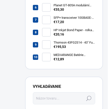
400lm WZ326
Planet GT-805A modulární
konvertor Gigabit
€55,30
10/100/1000BaseT/SX GT-
805A
SFP+ transceiver 10GBASE-
SR/SW, multirate, MM, OM3-
€17,20
300/OM2-82/OM1-33m,
850nm VCSEL, LC dup., DMI ,
HP Inkjet Bond Paper - rolka
DELL komp.. SFP-PLUS-SR-
24'' Q1396A
€20,16
DELL
Thomson 43FG2S14 - 43" Full
HD, Google TV, LED, čierny
€195,53
43FG2S14
MEDIARANGE Batérie
nabíjateľné AAA, USB-C, 4ks
€12,89
MRBAT160
VYHĽADÁVANIE
Hľadať