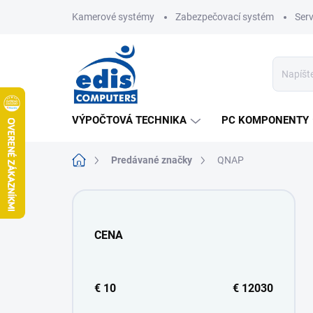
Prejsť
Kamerové systémy
Zabezpečovací systém
Ser
na
obsah
VÝPOČTOVÁ TECHNIKA
PC KOMPONENTY
Domov
Predávané značky
QNAP
B
o
č
CENA
n
ý
p
a
€
10
€
12030
n