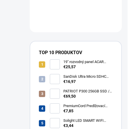
TOP 10 PRODUKTOV
19" rozvodný panel ACAR
8x230V, vypínač, indikátor
€25,57
napětí, přepěťová ochrana,
kabel 3m Acar S8 FA
SanDisk Ultra Micro SDHC
32GB 120MB/s A1+ada
€16,97
SDSQUA4-032G-GN6MA
PATRIOT P300 256GB SSD /
Interní / M.2 PCIe Gen3 x4
€69,50
NVMe 1.3 / 2280
P300P256GM28
PremiumCord Predlžovací
kábel - sieť 230V, IEC 320 C13
€7,85
- C14, 3 m kps3
Solight LED SMART WIFI
žiarovka, GU10, 5W, RGB,
€3,44