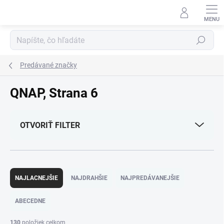
Prejsť
na
obsah
Hľadať
Predávané značky
QNAP
, Strana 6
OTVORIŤ FILTER
R
a
NAJLACNEJŠIE
NAJDRAHŠIE
NAJPREDÁVANEJŠIE
d
e
ABECEDNE
n
i
130
položiek celkom