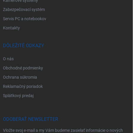
Kamerové systémy
p
i
Zabezpečovací systém
s
u
Servis PC a notebookov
Kontakty
DÔLEŽITÉ ODKAZY
O nás
Obchodné podmienky
Ochrana súkromia
Reklamačný poriadok
Splátkový predaj
ODOBERAŤ NEWSLETTER
Vložte svoj e-mail a my Vám budeme zasielať informácie o nových