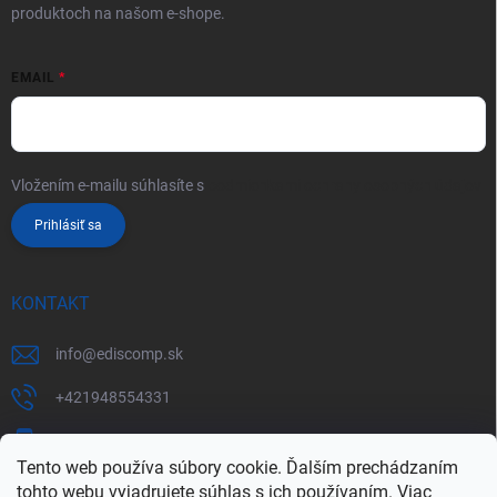
produktoch na našom e-shope.
EMAIL
Vložením e-mailu súhlasíte s
podmienkami ochrany osobných údajov
Prihlásiť sa
KONTAKT
info
@
ediscomp.sk
+421948554331
+421948331554
Tento web používa súbory cookie. Ďalším prechádzaním
tohto webu vyjadrujete súhlas s ich používaním. Viac