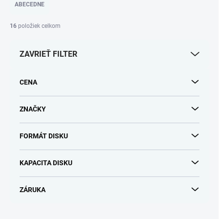
e
ABECEDNE
n
i
16
položiek celkom
e
p
ZAVRIEŤ FILTER
r
o
d
CENA
u
k
t
ZNAČKY
o
v
FORMÁT DISKU
KAPACITA DISKU
ZÁRUKA