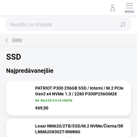
Prejsť
na
obsah
Hľadať
Disky
SSD
Najpredávanejšie
PATRIOT P300 256GB SSD / Interní / M.2 PCIe
Gen3 x4 NVMe 1.3 / 2280 P300P256GM28
NA SKLADE DO 24 HODÍN
€69,50
Lexar NM620/2TB/SSD/M.2 NVMe/Čierna/5R
LNM620X002T-RNNNG