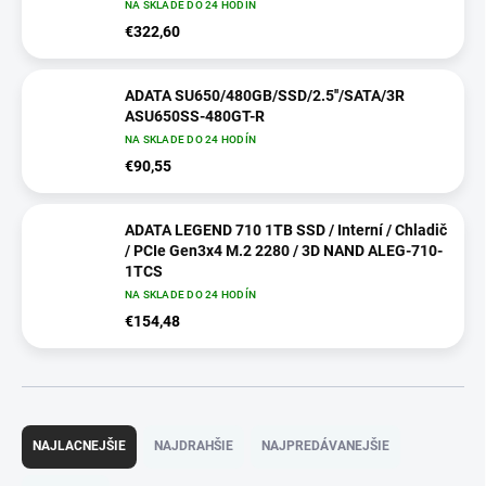
NA SKLADE DO 24 HODÍN
€322,60
ADATA SU650/480GB/SSD/2.5''/SATA/3R
ASU650SS-480GT-R
NA SKLADE DO 24 HODÍN
€90,55
ADATA LEGEND 710 1TB SSD / Interní / Chladič
/ PCIe Gen3x4 M.2 2280 / 3D NAND ALEG-710-
1TCS
NA SKLADE DO 24 HODÍN
€154,48
R
a
NAJLACNEJŠIE
NAJDRAHŠIE
NAJPREDÁVANEJŠIE
d