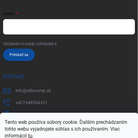
EMAIL
Vložením e-mailu súhlasíte s
podmienkami ochrany osobných údajov
Prihlásiť sa
KONTAKT
info
@
ediscomp.sk
+421948554331
+421948331554
Tento web používa súbory cookie. Ďalším prechádzaním
tohto webu vyjadrujete súhlas s ich používaním. Viac
informácií
tu
.