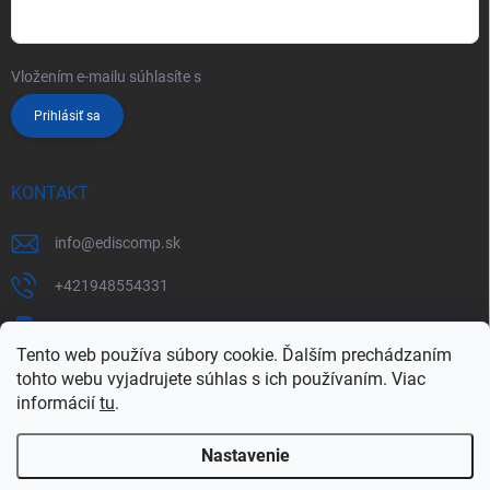
Vložením e-mailu súhlasíte s
podmienkami ochrany osobných údajov
Prihlásiť sa
KONTAKT
info
@
ediscomp.sk
+421948554331
+421948331554
Tento web používa súbory cookie. Ďalším prechádzaním
tohto webu vyjadrujete súhlas s ich používaním. Viac
informácií
tu
.
Nastavenie