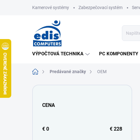
Prejsť
Kamerové systémy
Zabezpečovací systém
Ser
na
obsah
VÝPOČTOVÁ TECHNIKA
PC KOMPONENTY
Domov
Predávané značky
OEM
B
o
č
CENA
n
ý
p
a
€
0
€
228
n