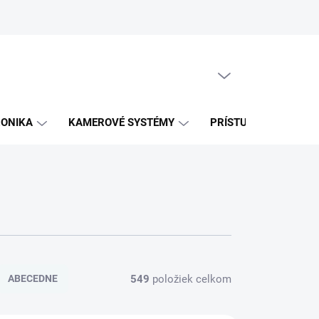
PRÁZDNY KOŠÍK
NÁKUPNÝ
KOŠÍK
RONIKA
KAMEROVÉ SYSTÉMY
PRÍSTUPOVÉ SYSTÉM
549
položiek celkom
ABECEDNE