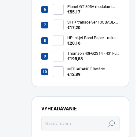
400lm WZ326
Planet GT-805A modulární
konvertor Gigabit
€55,17
10/100/1000BaseT/SX GT-
805A
SFP+ transceiver 10GBASE-
SR/SW, multirate, MM, OM3-
€17,20
300/OM2-82/OM1-33m,
850nm VCSEL, LC dup., DMI ,
HP Inkjet Bond Paper - rolka
DELL komp.. SFP-PLUS-SR-
24'' Q1396A
€20,16
DELL
Thomson 43FG2S14 - 43" Full
HD, Google TV, LED, čierny
€195,53
43FG2S14
MEDIARANGE Batérie
nabíjateľné AAA, USB-C, 4ks
€12,89
MRBAT160
VYHĽADÁVANIE
Hľadať