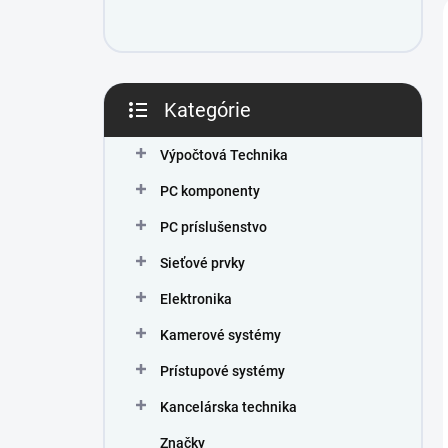
e
l
Kategórie
Preskočiť
kategórie
Výpočtová Technika
PC komponenty
PC príslušenstvo
Sieťové prvky
Elektronika
Kamerové systémy
Prístupové systémy
Kancelárska technika
Značky