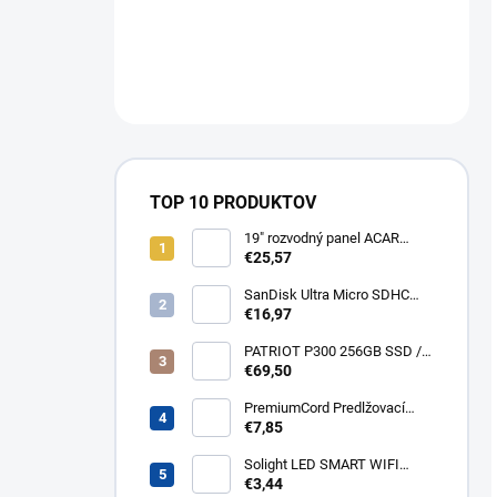
TOP 10 PRODUKTOV
19" rozvodný panel ACAR
8x230V, vypínač, indikátor
€25,57
napětí, přepěťová ochrana,
kabel 3m Acar S8 FA
SanDisk Ultra Micro SDHC
32GB 120MB/s A1+ada
€16,97
SDSQUA4-032G-GN6MA
PATRIOT P300 256GB SSD /
Interní / M.2 PCIe Gen3 x4
€69,50
NVMe 1.3 / 2280
P300P256GM28
PremiumCord Predlžovací
kábel - sieť 230V, IEC 320 C13
€7,85
- C14, 3 m kps3
Solight LED SMART WIFI
žiarovka, GU10, 5W, RGB,
€3,44