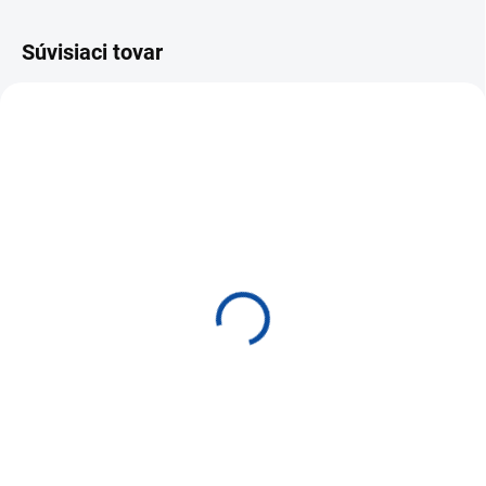
Súvisiaci tovar
NA SKLADE DO 24 HODÍN
NA SKLADE DO 24 HODÍN
HPE NW CW 2150 48G
HPE NW CW 2150 16G
4P Switch S6X52A#ABB
PoE+ 4P 248W Switch
S6X55A#ABB
€943,03
€543,67
Do košíka
Do košíka