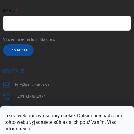
EMAIL
Vložením e-mailu súhlasíte s
podmienkami ochrany osobných údajov
Prihlásiť sa
KONTAKT
info
@
ediscomp.sk
+421948554331
+421948331554
Tento web používa súbory cookie. Ďalším prechádzaním
tohto webu vyjadrujete súhlas s ich používaním. Viac
informácií
tu
.