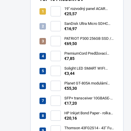
19" rozvodný panel ACAR
8x230V, vypínač, indikátor
€25,57
napětí, přepěťová ochrana,
kabel 3m Acar S8 FA
SanDisk Ultra Micro SDHC
32GB 120MB/s A1+ada
€16,97
SDSQUA4-032G-GN6MA
PATRIOT P300 256GB SSD /
Interní / M.2 PCIe Gen3 x4
€69,50
NVMe 1.3 / 2280
P300P256GM28
PremiumCord Predlžovací
kábel - sieť 230V, IEC 320 C13
€7,85
- C14, 3 m kps3
Solight LED SMART WIFI
žiarovka, GU10, 5W, RGB,
€3,44
400lm WZ326
Planet GT-805A modulární
konvertor Gigabit
€55,30
10/100/1000BaseT/SX GT-
805A
SFP+ transceiver 10GBASE-
SR/SW, multirate, MM, OM3-
€17,20
300/OM2-82/OM1-33m,
850nm VCSEL, LC dup., DMI ,
HP Inkjet Bond Paper - rolka
DELL komp.. SFP-PLUS-SR-
24'' Q1396A
€20,16
DELL
Thomson 43FG2S14 - 43" Full