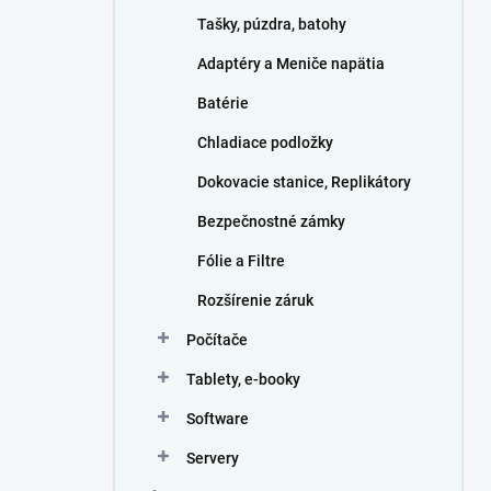
n
Tašky, púzdra, batohy
e
l
Adaptéry a Meniče napätia
Batérie
Chladiace podložky
Dokovacie stanice, Replikátory
Bezpečnostné zámky
Fólie a Filtre
Rozšírenie záruk
Počítače
Tablety, e-booky
Software
Servery