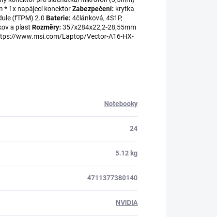
n * 1x napájecí konektor
Zabezpečení:
krytka
ule (fTPM) 2.0
Baterie:
4článková, 4S1P,
ov a plast
Rozměry:
357x284x22,2-28,55mm
tps://www.msi.com/Laptop/Vector-A16-HX-
Notebooky
24
5.12 kg
4711377380140
NVIDIA