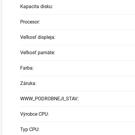
Kapacita disku
:
Procesor
:
Veľkosť displeja
:
Veľkosť pamäte
:
Farba
:
Záruka
:
WWW_PODROBNEJI_STAV
:
Výrobce CPU
:
Typ CPU
: