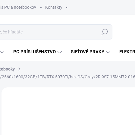
vis PC a notebookov
Kontakty
Hľadať
PC PRÍSLUŠENSTVO
SIEŤOVÉ PRVKY
ELEKT
tebooky
'/2560x1600/32GB/1TB/RTX 5070Ti/bez OS/Gray/2R 9S7-15MM72-01
ZNAČKA:
MSI
MÔŽ
DO:
12.
MOŽ
DOR
€1