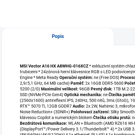
Popis
MSI Vector A16 HX A8WHG-016XCZ
* exkluzivní systém chlaz
trubicemi * 24zónová herní klávesnice RGB s LED podsvíceným
Engine * Meta Ready
Operační systém:
ne (Free DOS)
Proces
2,9/5,1 GHz, 64 MB cache)
Paměť:
2x 16GB DDR5-5600
Počet
5200 (2/0)
Maximální velikost:
96GB
Pevný disk:
1TB M.2-22
SSD (NVMe PCIe Gen4)
Optická mechanika:
ne
Čtečka paměť
(2560x1600) antireflexní IPS, 240Hz, 500 nitů, 3ms (GtoG), 
RTX™ 5070 Ti, 12GB GDDR7
Audio:
2x 2W, Nahimic 3, mikrof
Noise Reduction+ (3DNR+)
Polohovací zařízení:
Silky Smoot
klávesou Copilot a numerickým blokem
Čtečka otisku prstů:
n
Bezdrátová komunikace:
WLAN + Bluetooth (AMD RZ616 Wi-Fi
(DisplayPort™/Power Delivery 3.1/Thunderbolt™ 4) * 2x USB 
(8K@60Hz/4K@120Hz) * 1x ethernet (RJ-45) * 1x kombinovan