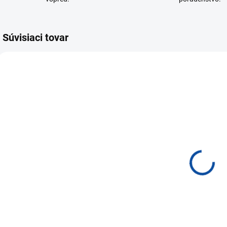
Súvisiaci tovar
205A0000017950A
23100000188A
NA SKLADE DO 24
NA SKLADE DO 24
HODÍN
HODÍN
ADATA
Natec
UV150/64GB/USB
Trout/Drôtová
P
3.2/USB-A/
USB/ CZ- SK
Červená AUV150-
layout/Čierna
€9,43
€8,28
64G-RRD
NKL-1151
Do košíka
Do košíka