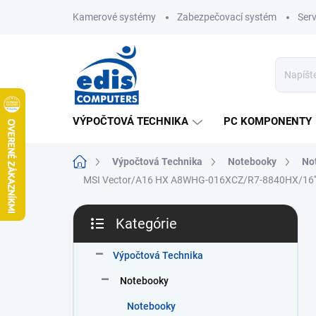
Prejsť
Kamerové systémy
Zabezpečovací systém
Ser
na
obsah
VÝPOČTOVÁ TECHNIKA
PC KOMPONENTY
Domov
Výpočtová Technika
Notebooky
No
MSI Vector/A16 HX A8WHG-016XCZ/R7-8840HX/16'
B
Kategórie
o
Preskočiť
č
kategórie
n
Výpočtová Technika
ý
Notebooky
p
a
Notebooky