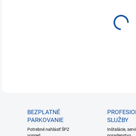
€1 
Jedn
NA 
cena
DETA
BEZPLATNÉ
PROFESI
PARKOVANIE
SLUŽBY
Potrebné nahlásiť ŠPZ
Inštalácie, serv
vopred.
poradenstvo.