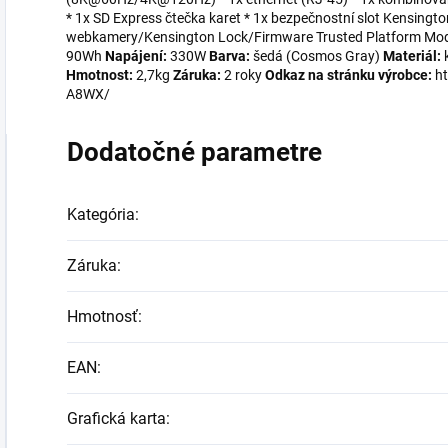
* 1x SD Express čtečka karet * 1x bezpečnostní slot Kensingto
webkamery/Kensington Lock/Firmware Trusted Platform Mod
90Wh
Napájení:
330W
Barva:
šedá (Cosmos Gray)
Materiál:
k
Hmotnost:
2,7kg
Záruka:
2 roky
Odkaz na stránku výrobce:
ht
A8WX/
Dodatočné parametre
Kategória
:
Záruka
:
Hmotnosť
:
EAN
:
Grafická karta
: