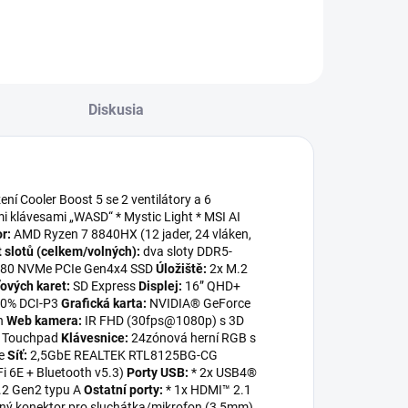
Diskusia
ení Cooler Boost 5 se 2 ventilátory a 6
i klávesami „WASD“ * Mystic Light * MSI AI
or:
AMD Ryzen 7 8840HX (12 jader, 24 vláken,
 slotů (celkem/volných):
dva sloty DDR5-
80 NVMe PCIe Gen4x4 SSD
Úložiště:
2x M.2
ových karet:
SD Express
Displej:
16” QHD+
100% DCI-P3
Grafická karta:
NVIDIA® GeForce
on
Web kamera:
IR FHD (30fps@1080p) s 3D
h Touchpad
Klávesnice:
24zónová herní RGB s
e
Síť:
2,5GbE REALTEK RTL8125BG-CG
 6E + Bluetooth v5.3)
Porty USB:
* 2x USB4®
3.2 Gen2 typu A
Ostatní porty:
* 1x HDMI™ 2.1
ý konektor pro sluchátka/mikrofon (3,5mm)