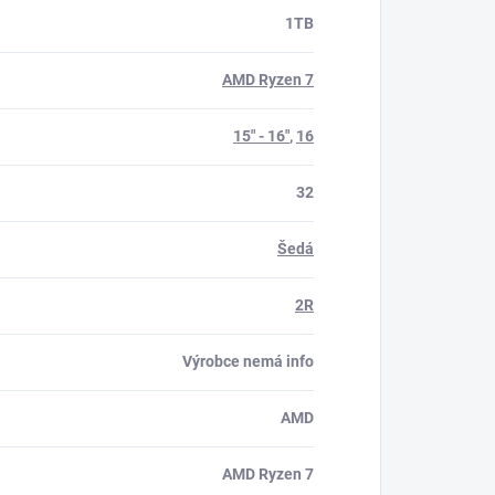
1TB
AMD Ryzen 7
15" - 16"
,
16
32
Šedá
2R
Výrobce nemá info
AMD
AMD Ryzen 7