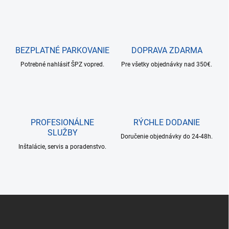
a
k
c
o
i
e
v
p
a
r
BEZPLATNÉ PARKOVANIE
DOPRAVA ZDARMA
n
v
i
Potrebné nahlásiť ŠPZ vopred.
Pre všetky objednávky nad 350€.
k
e
y
v
ý
p
i
PROFESIONÁLNE
RÝCHLE DODANIE
s
SLUŽBY
u
Doručenie objednávky do 24-48h.
Inštalácie, servis a poradenstvo.
Z
á
p