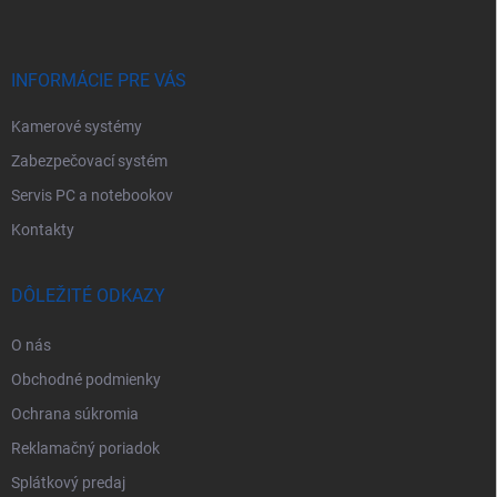
ä
t
i
e
INFORMÁCIE PRE VÁS
Kamerové systémy
Zabezpečovací systém
Servis PC a notebookov
Kontakty
DÔLEŽITÉ ODKAZY
O nás
Obchodné podmienky
Ochrana súkromia
Reklamačný poriadok
Splátkový predaj