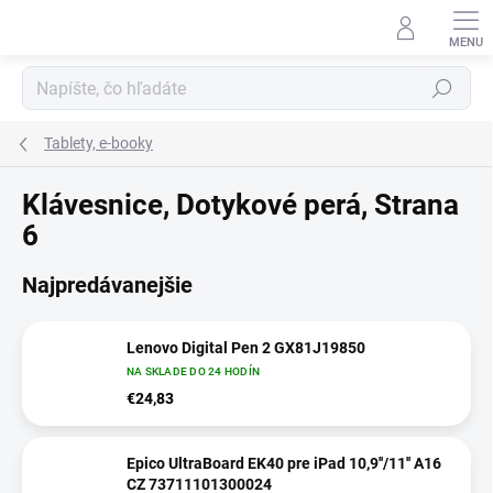
Prejsť
na
obsah
Hľadať
Tablety, e-booky
Klávesnice, Dotykové perá
, Strana
6
Najpredávanejšie
Lenovo Digital Pen 2 GX81J19850
NA SKLADE DO 24 HODÍN
€24,83
Epico UltraBoard EK40 pre iPad 10,9''/11'' A16
CZ 73711101300024