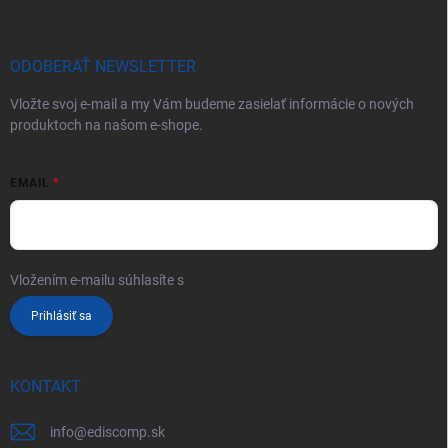
ODOBERAŤ NEWSLETTER
Vložte svoj e-mail a my Vám budeme zasielať informácie o nových
produktoch na našom e-shope.
EMAIL
Vložením e-mailu súhlasíte s
podmienkami ochrany osobných údajov
Prihlásiť sa
KONTAKT
info
@
ediscomp.sk