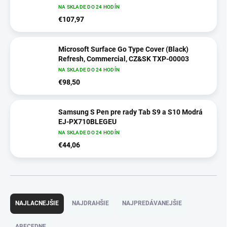
NA SKLADE DO 24 HODÍN
€107,97
Microsoft Surface Go Type Cover (Black)
Refresh, Commercial, CZ&SK TXP-00003
NA SKLADE DO 24 HODÍN
€98,50
Samsung S Pen pre rady Tab S9 a S10 Modrá
EJ-PX710BLEGEU
NA SKLADE DO 24 HODÍN
€44,06
R
a
NAJLACNEJŠIE
NAJDRAHŠIE
NAJPREDÁVANEJŠIE
d
e
ABECEDNE