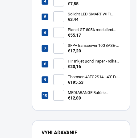
kábel - sieť 230V, IEC 320 C13
€7,85
- C14, 3 m kps3
Solight LED SMART WIFI
žiarovka, GU10, 5W, RGB,
€3,44
400lm WZ326
Planet GT-805A modulární
konvertor Gigabit
€55,17
10/100/1000BaseT/SX GT-
805A
SFP+ transceiver 10GBASE-
SR/SW, multirate, MM, OM3-
€17,20
300/OM2-82/OM1-33m,
850nm VCSEL, LC dup., DMI ,
HP Inkjet Bond Paper - rolka
DELL komp.. SFP-PLUS-SR-
24'' Q1396A
€20,16
DELL
Thomson 43FG2S14 - 43" Full
HD, Google TV, LED, čierny
€195,53
43FG2S14
MEDIARANGE Batérie
nabíjateľné AAA, USB-C, 4ks
€12,89
MRBAT160
VYHĽADÁVANIE