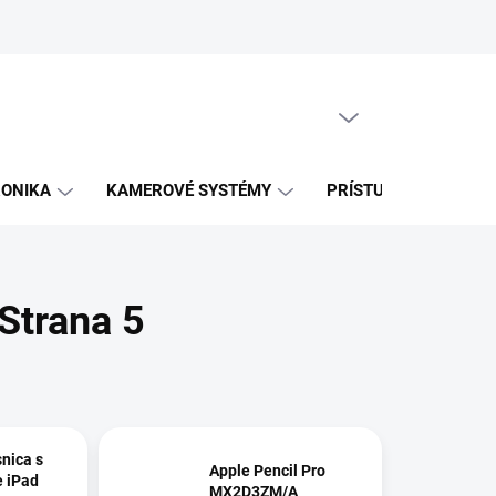
PRÁZDNY KOŠÍK
NÁKUPNÝ
KOŠÍK
RONIKA
KAMEROVÉ SYSTÉMY
PRÍSTUPOVÉ SYSTÉM
 Strana 5
snica s
Apple Pencil Pro
 iPad
MX2D3ZM/A