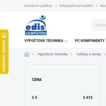
Prejsť
Kamerové systémy
Zabezpečovací systém
Ser
na
obsah
VÝPOČTOVÁ TECHNIKA
PC KOMPONENTY
Domov
Výpočtová Technika
Tablety, e-booky
B
o
č
CENA
n
ý
p
a
€
5
€
415
n