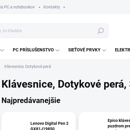
vis PC a notebookov
Kontakty
Hľadať
PC PRÍSLUŠENSTVO
SIEŤOVÉ PRVKY
ELEKT
Klávesnice, Dotykové perá
Klávesnice, Dotykové perá
,
Najpredávanejšie
Epico kláve
Lenovo Digital Pen 2
puzdrom pre
GX81J19850