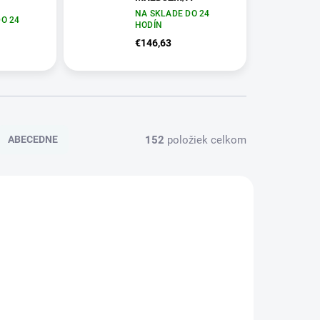
NA SKLADE DO 24
00012
O 24
HODÍN
€146,63
152
položiek celkom
ABECEDNE
11382W
9586000686A