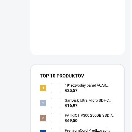
TOP 10 PRODUKTOV
19" rozvodný panel ACAR
8x230V, vypínač, indikátor
€25,57
napětí, přepěťová ochrana,
kabel 3m Acar S8 FA
SanDisk Ultra Micro SDHC
32GB 120MB/s A1+ada
€16,97
SDSQUA4-032G-GN6MA
PATRIOT P300 256GB SSD /
Interní / M.2 PCIe Gen3 x4
€69,50
NVMe 1.3 / 2280
P300P256GM28
PremiumCord Predlžovací