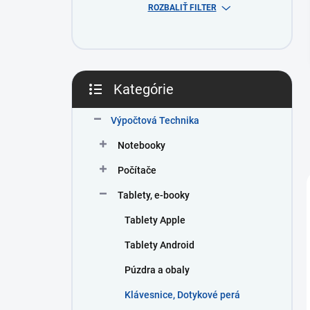
e
ROZBALIŤ FILTER
l
Kategórie
Preskočiť
kategórie
Výpočtová Technika
Notebooky
Počítače
Tablety, e-booky
Tablety Apple
Tablety Android
Púzdra a obaly
Klávesnice, Dotykové perá