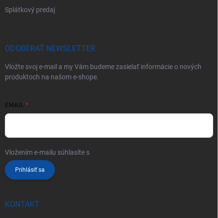
Splátkový predaj
ODOBERAŤ NEWSLETTER
Vložte svoj e-mail a my Vám budeme zasielať informácie o nových
produktoch na našom e-shope.
EMAIL
Vložením e-mailu súhlasíte s
podmienkami ochrany osobných údajov
Prihlásiť sa
KONTAKT