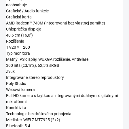
neobsahuje
Grafické / Audio funkcie
Grafická karta
AMD Radeon™ 740M (integrovaná bez vlastnej pamäte)
Uhlopriečka displeja
40,6 cm (16,0")
Rozlíšenie
1 920 × 1 200
Typ monitora
Matný IPS displej, WUXGA rozlíšenie, AntiGlare
300 nits (cd/m2), 62,5% sRGB
Zvuk
Integrované stereo reproduktory
Poly Studio
Webová kamera
Full HD kamera s krytkou a integrovanými duálnymi digitálnymi
mikrofónmi
Konektivita
Technológie bezdrôtového pripojenia
Mediatek WiFi 7 MT7925 (2x2)
Bluetooth 5.4