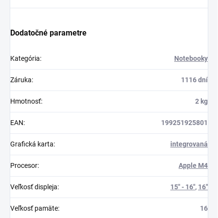
Dodatočné parametre
Kategória
:
Notebooky
Záruka
:
1116 dní
Hmotnosť
:
2 kg
EAN
:
199251925801
Grafická karta
:
integrovaná
Procesor
:
Apple M4
Veľkosť displeja
:
15" - 16"
,
16"
Veľkosť pamäte
:
16