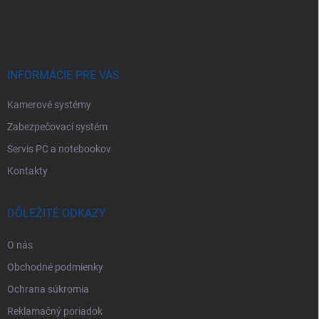
p
ä
t
i
e
INFORMÁCIE PRE VÁS
Kamerové systémy
Zabezpečovací systém
Servis PC a notebookov
Kontakty
DÔLEŽITÉ ODKAZY
O nás
Obchodné podmienky
Ochrana súkromia
Reklamačný poriadok