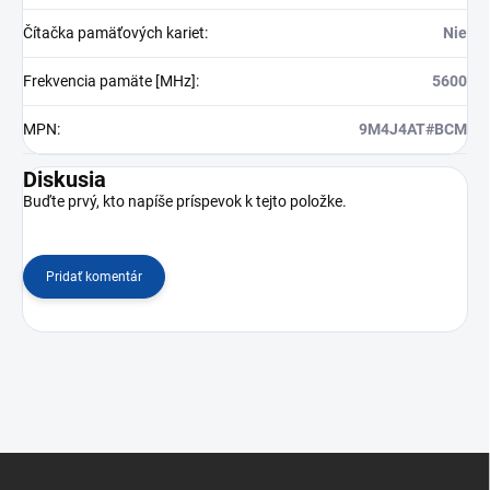
Čítačka pamäťových kariet
:
Nie
Frekvencia pamäte [MHz]
:
5600
MPN
:
9M4J4AT#BCM
Diskusia
Buďte prvý, kto napíše príspevok k tejto položke.
Pridať komentár
Z
á