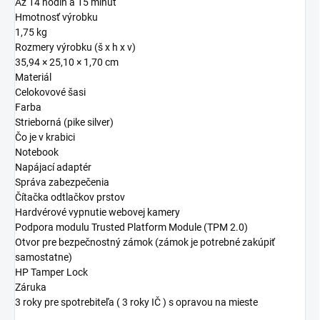
Až 14 hodín a 15 minút
Hmotnosť výrobku
1,75 kg
Rozmery výrobku (š x h x v)
35,94 × 25,10 × 1,70 cm
Materiál
Celokovové šasi
Farba
Strieborná (pike silver)
Čo je v krabici
Notebook
Napájací adaptér
Správa zabezpečenia
Čítačka odtlačkov prstov
Hardvérové vypnutie webovej kamery
Podpora modulu Trusted Platform Module (TPM 2.0)
Otvor pre bezpečnostný zámok (zámok je potrebné zakúpiť
samostatne)
HP Tamper Lock
Záruka
3 roky pre spotrebiteľa ( 3 roky IČ ) s opravou na mieste