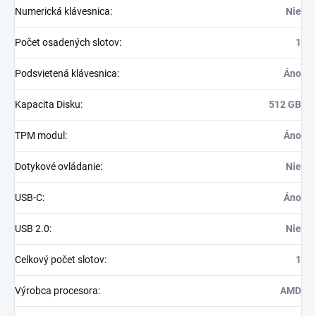
Numerická klávesnica
:
Nie
Počet osadených slotov
:
1
Podsvietená klávesnica
:
Áno
Kapacita Disku
:
512 GB
TPM modul
:
Áno
Dotykové ovládanie
:
Nie
USB-C
:
Áno
USB 2.0
:
Nie
Celkový počet slotov
:
1
Výrobca procesora
:
AMD