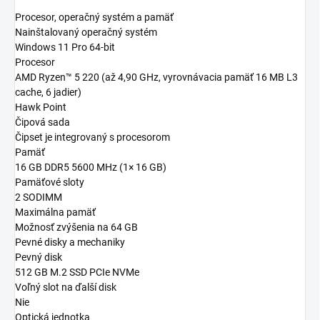
Procesor, operačný systém a pamäť
Nainštalovaný operačný systém
Windows 11 Pro 64-bit
Procesor
AMD Ryzen™ 5 220 (až 4,90 GHz, vyrovnávacia pamäť 16 MB L3
cache, 6 jadier)
Hawk Point
Čipová sada
Čipset je integrovaný s procesorom
Pamäť
16 GB DDR5 5600 MHz (1× 16 GB)
Pamäťové sloty
2 SODIMM
Maximálna pamäť
Možnosť zvýšenia na 64 GB
Pevné disky a mechaniky
Pevný disk
512 GB M.2 SSD PCIe NVMe
Voľný slot na ďalší disk
Nie
Optická jednotka