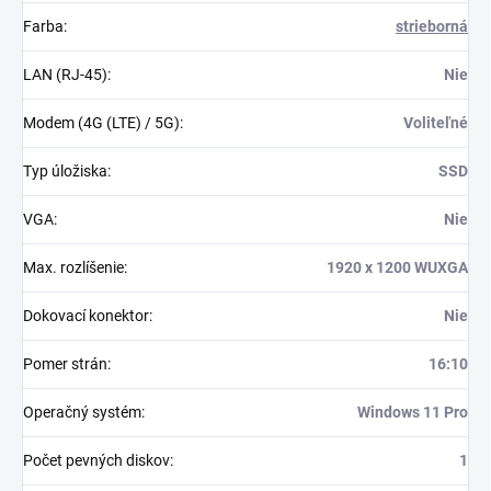
Farba
:
strieborná
LAN (RJ-45)
:
Nie
Modem (4G (LTE) / 5G)
:
Voliteľné
Typ úložiska
:
SSD
VGA
:
Nie
Max. rozlíšenie
:
1920 x 1200 WUXGA
Dokovací konektor
:
Nie
Pomer strán
:
16:10
Operačný systém
:
Windows 11 Pro
Počet pevných diskov
:
1