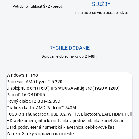
SLUŽBY
Potrebné nahlásiť ŠPZ vopred.
Inštalácie, servis a poradenstvo.
RÝCHLE DODANIE
Doručenie objednávky do 24-48h.
Windows 11 Pro
Procesor: AMD Ryzen™ 5 220
Displej: 40,6 cm (16,0") IPS WUXGA Antiglare (1920 × 1200)
Pamäť: 16 GB DDR5
Pevný disk: 512 GB M.2 SSD
Grafická karta: AMD Radeon™ 740M
• USB-C s Thunderbolt, USB 3.2, WiFi 7, Bluetooth, LAN, HDMI, Full
HD webkamera, čítačka odtlačkov prstov, čítačka kariet Smart
Card, podsvietená numerická klávesnica, celokovové šasi
Záruka: 3 roky s opravou na mieste