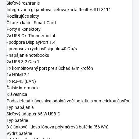
Sieťové rozhranie
Integrovaná gigabitová sieťová karta Realtek RTL8111
Rozširujúce sloty
Čítačka kariet Smart Card
Porty a konektory
2× USB-C s Thunderbolt 4
- podpora DisplayPort 1.4
- prenosová rýchlosť signálu 40 Gb/s
- napájanie notebooku
2× USB 3.2 Gen 1
1× kombinovaný port pre slúchadlá/mikrofón
1× HDMI 2.1
1× RJ-45 (LAN)
Ďalšie informácie
Klávesnica
Podsvietená klávesnica odolná voči poliatiu s numerickou časťou
Typ napájania
Sieťový adaptér 65 W USB-C
Typ batérie
3-článková lítiovo-iónová polymérová batéria (56 Wh)
Výdrž batérie