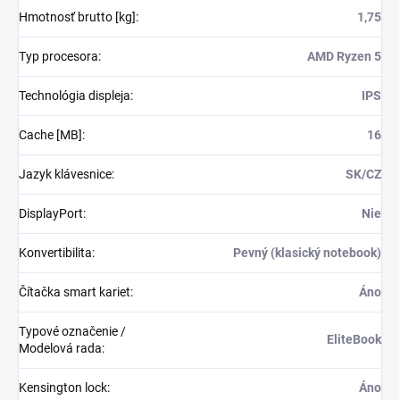
Hmotnosť brutto [kg]
:
1,75
Typ procesora
:
AMD Ryzen 5
Technológia displeja
:
IPS
Cache [MB]
:
16
Jazyk klávesnice
:
SK/CZ
DisplayPort
:
Nie
Konvertibilita
:
Pevný (klasický notebook)
Čítačka smart kariet
:
Áno
Typové označenie /
EliteBook
Modelová rada
:
Kensington lock
:
Áno