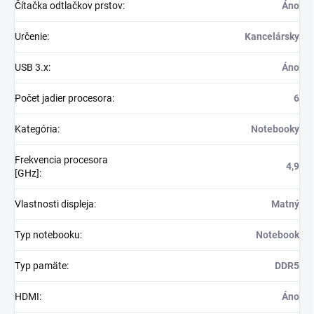
Čítačka odtlačkov prstov
:
Áno
Určenie
:
Kancelársky
USB 3.x
:
Áno
Počet jadier procesora
:
6
Kategória
:
Notebooky
Frekvencia procesora
4,9
[GHz]
:
Vlastnosti displeja
:
Matný
Typ notebooku
:
Notebook
Typ pamäte
:
DDR5
HDMI
:
Áno