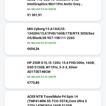
IntelGraphics Win11Pro Arctic Grey
21US0082CK
NA SKLADE DO 24 HODÍN
€1 301,91
MSI Cyborg/15 A13UC/i5-
13420H/15,6''/FHD/16GB/1TB/RTX 3050/bez
OS/Black/2R 9S7-15K111-2265
NA SKLADE DO 24 HODÍN
€654,26
HP 250R G10, i5-120U, 15.6 FHD/300n, 16GB,
SSD 512GB, W11Pro, 3-3-3, Silver
AD1T0ET#BCM
NA SKLADE DO 24 HODÍN
€775,80
ACER NTB TravelMate P4 Spin 14
(TMP414RN-55-TCO-5574),Core Ultra 5
225U,14"WUXGA,16GB,512GB