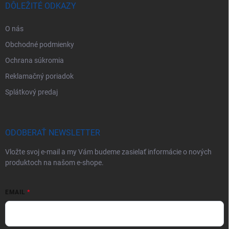
DÔLEŽITÉ ODKAZY
O nás
Obchodné podmienky
Ochrana súkromia
Reklamačný poriadok
Splátkový predaj
ODOBERAŤ NEWSLETTER
Vložte svoj e-mail a my Vám budeme zasielať informácie o nových
produktoch na našom e-shope.
EMAIL