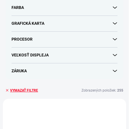
v
FARBA
GRAFICKÁ KARTA
PROCESOR
VEĽKOSŤ DISPLEJA
ZÁRUKA
Zobrazených položiek:
255
VYMAZAŤ FILTRE
V
ý
p
i
s