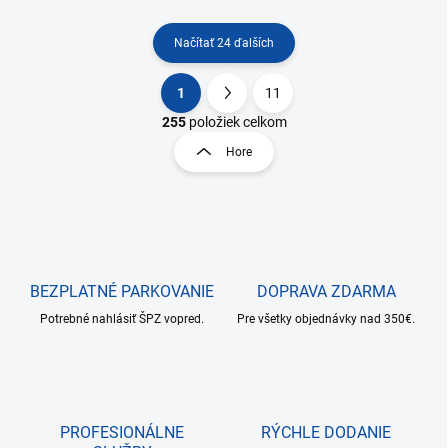
Načítať 24 ďalších
1
11
O
S
v
t
255
položiek celkom
l
r
Hore
á
á
d
n
a
k
c
o
i
e
v
p
a
r
BEZPLATNÉ PARKOVANIE
DOPRAVA ZDARMA
n
v
i
Potrebné nahlásiť ŠPZ vopred.
Pre všetky objednávky nad 350€.
k
e
y
v
ý
p
i
PROFESIONÁLNE
RÝCHLE DODANIE
s