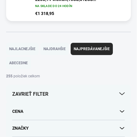
SSD,Intel,W11P,Blue NX.BF8EC.003
NA SKLADE DO 24 HODÍN
€1 318,95
R
a
NAJLACNEJŠIE
NAJDRAHŠIE
NAJPREDÁVANEJŠIE
d
e
ABECEDNE
n
i
255
položiek celkom
e
p
ZAVRIEŤ FILTER
r
o
d
CENA
u
k
t
ZNAČKY
o