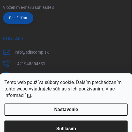
Vložením e-mailu súhlasíte s
podmienkami ochrany osobných údajov
Prihlásiť sa
KONTAKT
info
@
ediscomp.sk
+421948554331
+421948331554
Tento web používa súbory cookie. Ďalším prechádzaním
tohto webu vyjadrujete súhlas s ich používaním. Viac
informácií
tu
.
Nastavenie
Copyright 2026
ediscomp
. Všetky práva vyhradené.
Upraviť nastavenie
cookies
Súhlasím