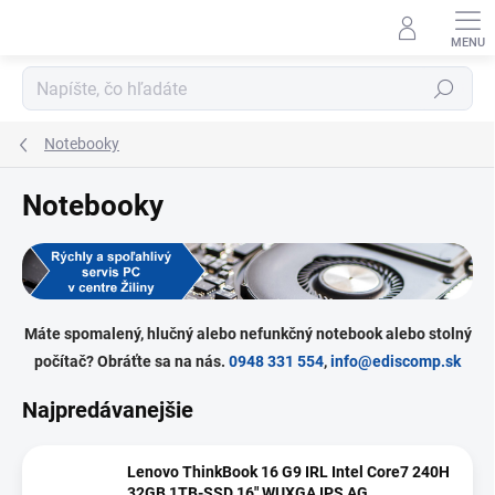
Prejsť
na
obsah
Hľadať
Notebooky
Notebooky
Máte spomalený, hlučný alebo nefunkčný notebook alebo stolný
počítač? Obráťte sa na nás.
0948 331 554
,
info@ediscomp.sk
Najpredávanejšie
Lenovo ThinkBook 16 G9 IRL Intel Core7 240H
32GB 1TB-SSD 16" WUXGA IPS AG