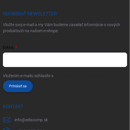
ODOBERAŤ NEWSLETTER
Vložte svoj e-mail a my Vám budeme zasielať informácie o nových
produktoch na našom e-shope.
EMAIL
Vložením e-mailu súhlasíte s
podmienkami ochrany osobných údajov
Prihlásiť sa
KONTAKT
info
@
ediscomp.sk