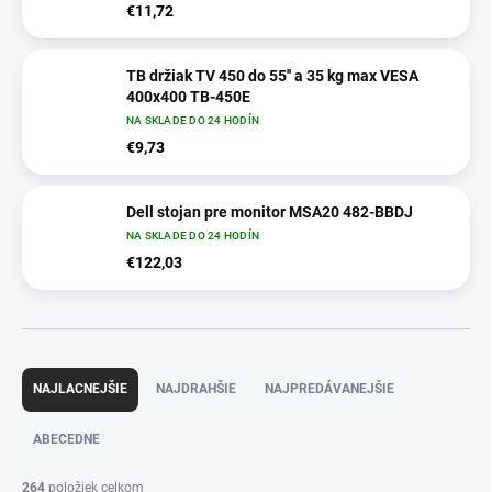
€11,72
TB držiak TV 450 do 55'' a 35 kg max VESA
400x400 TB-450E
NA SKLADE DO 24 HODÍN
€9,73
Dell stojan pre monitor MSA20 482-BBDJ
NA SKLADE DO 24 HODÍN
€122,03
R
a
NAJLACNEJŠIE
NAJDRAHŠIE
NAJPREDÁVANEJŠIE
d
e
ABECEDNE
n
i
264
položiek celkom