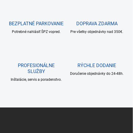
k
c
o
i
e
v
p
a
r
BEZPLATNÉ PARKOVANIE
DOPRAVA ZDARMA
n
v
i
Potrebné nahlásiť ŠPZ vopred.
Pre všetky objednávky nad 350€.
k
e
y
v
ý
p
i
PROFESIONÁLNE
RÝCHLE DODANIE
s
SLUŽBY
u
Doručenie objednávky do 24-48h.
Inštalácie, servis a poradenstvo.
Z
á
p
ä