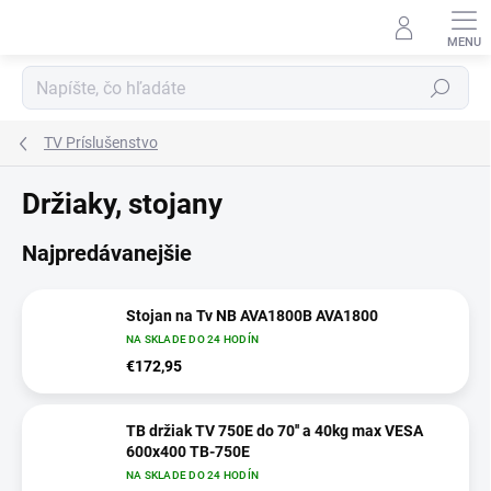
Prejsť
na
obsah
Hľadať
TV Príslušenstvo
Držiaky, stojany
Najpredávanejšie
Stojan na Tv NB AVA1800B AVA1800
NA SKLADE DO 24 HODÍN
€172,95
TB držiak TV 750E do 70'' a 40kg max VESA
600x400 TB-750E
NA SKLADE DO 24 HODÍN