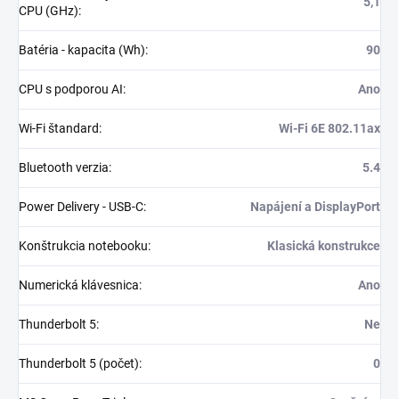
5,1
CPU (GHz)
:
Batéria - kapacita (Wh)
:
90
CPU s podporou AI
:
Ano
Wi-Fi štandard
:
Wi-Fi 6E 802.11ax
Bluetooth verzia
:
5.4
Power Delivery - USB-C
:
Napájení a DisplayPort
Konštrukcia notebooku
:
Klasická konstrukce
Numerická klávesnica
:
Ano
Thunderbolt 5
:
Ne
Thunderbolt 5 (počet)
:
0