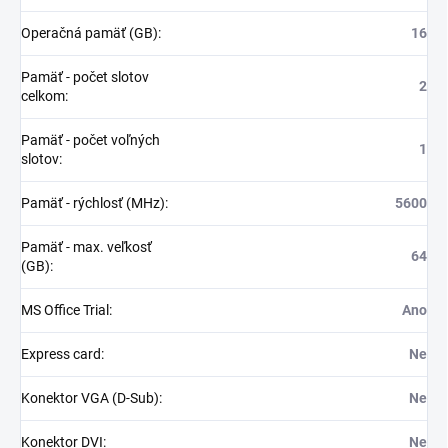
Operačná pamäť (GB)
:
16
Pamäť - počet slotov
2
celkom
:
Pamäť - počet voľných
1
slotov
:
Pamäť - rýchlosť (MHz)
:
5600
Pamäť - max. veľkosť
64
(GB)
:
MS Office Trial
:
Ano
Express card
:
Ne
Konektor VGA (D-Sub)
:
Ne
Konektor DVI
:
Ne