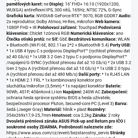
paměťových karet:
ne
Displej:
16'' FHD+ 16:10 (1920x1200,
WUXGA) antireflexní IPS, 300 nitů, 165Hz, NTSC 72%, G-Sync
Grafická karta:
NVIDIA® GeForce RTX™ 5070, 8GB GDDR7
Audio:
2x reproduktor, Dolby Atmos, Hi-Res, mikrofon
Web kamera:
1080P FHD + IR
Polohovací zařízení:
Touchpad
Podsvícená
klávesnice:
Chiclet 1zónová RGB
Numerická klávesnice:
ano
Čtečka otisků prstů:
ne
Síť:
GbE
Bezdrátová komunikace:
WLAN
+ Bluetooth (Wi-Fi 6E, 802.11ax 2*2 + Bluetooth® 5.4)
Porty USB:
* 1x USB 4 typu C s podporou DisplayPort™ (rychlost přenosu dat
až 40 Gb/s) * 1x USB 3.2 Gen 2 typu C s podporou DisplayPort™
/napájení/G-SYNC (rychlost přenosu dat až 10 Gb/s) * 2x USB 3.2
Gen 2 typu A (rychlost přenosu dat až 10 Gb/s) * 1x USB 2.0 typu
A (rychlost přenosu dat až 480 Mb/s)
Další porty:
* 1x RJ45 LAN
* 1x HDMI 2.1 FRL * 1x kombinovaný konektor pro
sluchátka/mikrofon (3,5mm) * 1x napájecí konektor
Baterie:
90Wh, 4S1P, 4článková Li-ion
Napájení:
240W AC
Zabezpečení:
ochrana hesla správce systému BIOS a hesla uživatele,
bezpečnostní procesor Pluton, Secured-core PC (Level 3)
Barva:
šedá (Jaeger Gray)
Materiál:
hliník + plast
Rozměry:
354x269x17,9-25,7mm
Hmotnost:
cca 2,2kg
Záruka:
2 roky
Dvouletá prémiová záruka ASUS Pick-up and Return pro IČO i
soukromé osoby ZDARMA.
Podrobnosti naleznete zde:
https://www.asus.com/cz/event/bezstarostny_servis
Stránky