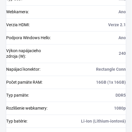
Webkamera
:
Ano
Verzia HDMI
:
Verze 2.1
Podpora Windows Hello
:
Ano
Výkon napájacieho
240
zdroja (W)
:
Napájací konektor
:
Rectangle Conn
Počet pamäte RAM
:
16GB (1x 16GB)
Typ pamäte
:
DDR5
Rozlíšenie webkamery
:
1080p
Typ batérie
:
Li-Ion (Lithium-iontová)