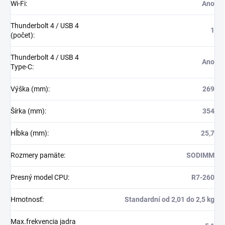
Wi-Fi
:
Ano
Thunderbolt 4 / USB 4
1
(počet)
:
Thunderbolt 4 / USB 4
Ano
Type-C
:
Výška (mm)
:
269
Šírka (mm)
:
354
Hĺbka (mm)
:
25,7
Rozmery pamäte
:
SODIMM
Presný model CPU
:
R7-260
Hmotnosť
:
Standardní od 2,01 do 2,5 kg
Max.frekvencia jadra