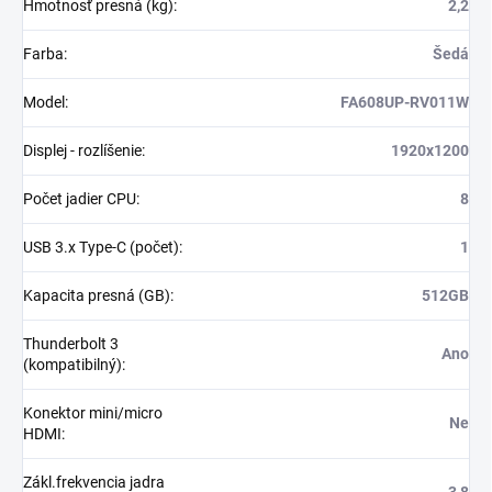
Hmotnosť presná (kg)
:
2,2
Farba
:
Šedá
Model
:
FA608UP-RV011W
Displej - rozlíšenie
:
1920x1200
Počet jadier CPU
:
8
USB 3.x Type-C (počet)
:
1
Kapacita presná (GB)
:
512GB
Thunderbolt 3
Ano
(kompatibilný)
:
Konektor mini/micro
Ne
HDMI
:
Zákl.frekvencia jadra
3,8