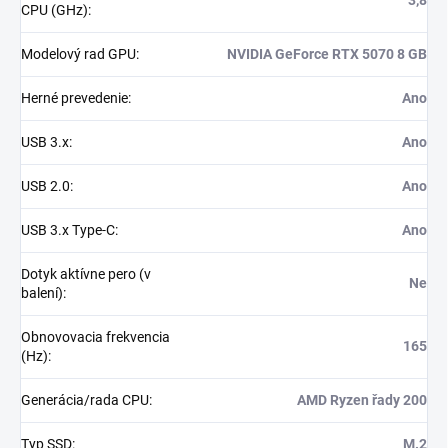
CPU (GHz)
:
Modelový rad GPU
:
NVIDIA GeForce RTX 5070 8 GB
Herné prevedenie
:
Ano
USB 3.x
:
Ano
USB 2.0
:
Ano
USB 3.x Type-C
:
Ano
Dotyk aktívne pero (v
Ne
balení)
:
Obnovovacia frekvencia
165
(Hz)
:
Generácia/rada CPU
:
AMD Ryzen řady 200
Typ SSD
:
M.2