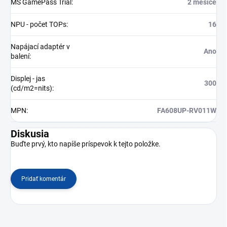
MS GamePass Trial
:
2 měsíce
NPU - počet TOPs
:
16
Napájací adaptér v
Ano
balení
:
Displej - jas
300
(cd/m2=nits)
:
MPN
:
FA608UP-RV011W
Diskusia
Buďte prvý, kto napíše príspevok k tejto položke.
Pridať komentár