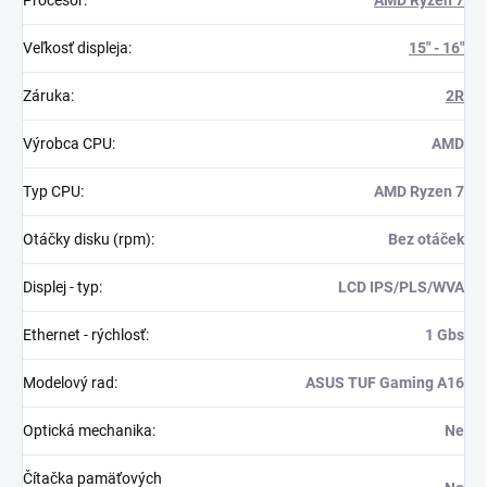
Veľkosť displeja
:
15" - 16"
Záruka
:
2R
Výrobca CPU
:
AMD
Typ CPU
:
AMD Ryzen 7
Otáčky disku (rpm)
:
Bez otáček
Displej - typ
:
LCD IPS/PLS/WVA
Ethernet - rýchlosť
:
1 Gbs
Modelový rad
:
ASUS TUF Gaming A16
Optická mechanika
:
Ne
Čítačka pamäťových