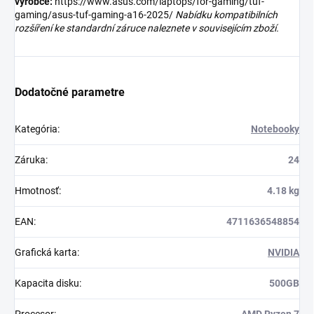
výrobce:
https://www.asus.com/laptops/for-gaming/tuf-
gaming/asus-tuf-gaming-a16-2025/
Nabídku kompatibilních
rozšíření ke standardní záruce naleznete v souvisejícím zboží.
Dodatočné parametre
Kategória
:
Notebooky
Záruka
:
24
Hmotnosť
:
4.18 kg
EAN
:
4711636548854
Grafická karta
:
NVIDIA
Kapacita disku
:
500GB
Procesor
:
AMD Ryzen 7