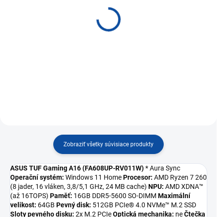
ADATA
Natec Trout/Drôtová
UV150/64GB/USB
USB/ CZ- SK layout/
3.2/USB-A/Červená
Čierna NKL-1151
AUV150-64G-RRD
€9,43
€8,28
Do košíka
Do košíka
Zobraziť všetky súvisiace produkty
ASUS TUF Gaming A16 (FA608UP-RV011W)
* Aura Sync
Operační systém:
Windows 11 Home
Procesor:
AMD Ryzen 7 260
(8 jader, 16 vláken, 3,8/5,1 GHz, 24 MB cache)
NPU:
AMD XDNA™
(až 16TOPS)
Paměť:
16GB DDR5-5600 SO-DIMM
Maximální
velikost:
64GB
Pevný disk:
512GB PCIe® 4.0 NVMe™ M.2 SSD
Sloty pevného disku:
2x M.2 PCIe
Optická mechanika:
ne
Čtečka