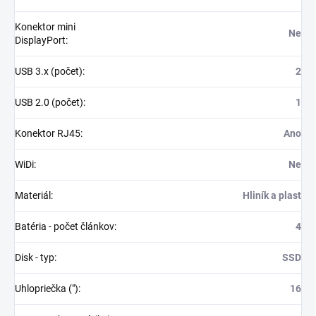
Konektor mini
Ne
DisplayPort
:
USB 3.x (počet)
:
2
USB 2.0 (počet)
:
1
Konektor RJ45
:
Ano
WiDi
:
Ne
Materiál
:
Hliník a plast
Batéria - počet článkov
:
4
Disk - typ
:
SSD
Uhlopriečka (")
:
16