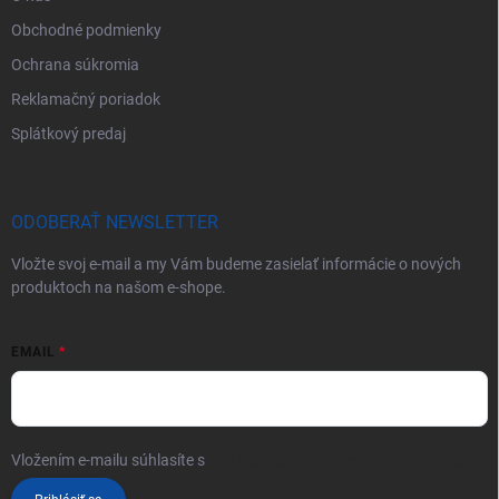
Obchodné podmienky
Ochrana súkromia
Reklamačný poriadok
Splátkový predaj
ODOBERAŤ NEWSLETTER
Vložte svoj e-mail a my Vám budeme zasielať informácie o nových
produktoch na našom e-shope.
EMAIL
Vložením e-mailu súhlasíte s
podmienkami ochrany osobných údajov