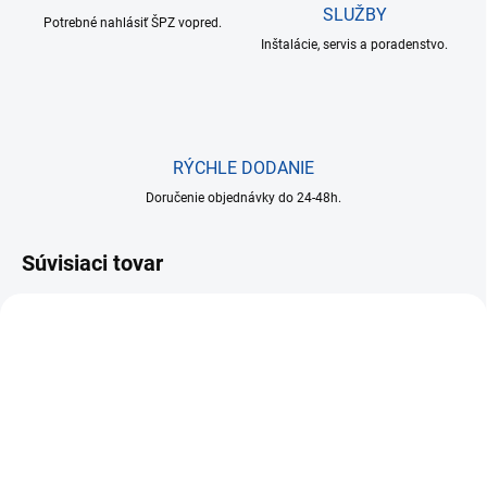
SLUŽBY
Potrebné nahlásiť ŠPZ vopred.
Inštalácie, servis a poradenstvo.
RÝCHLE DODANIE
Doručenie objednávky do 24-48h.
Súvisiaci tovar
NA SKLADE DO 24 HODÍN
NA SKLADE DO 24 HODÍN