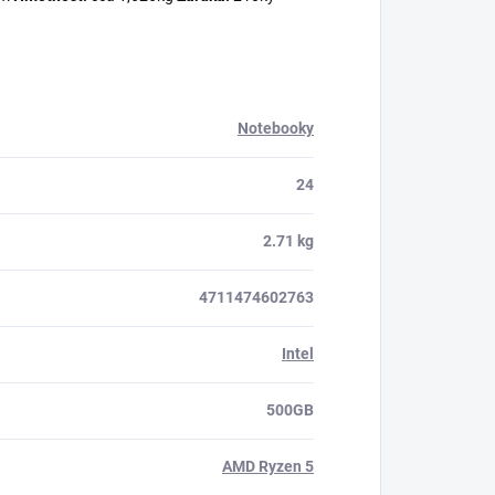
Notebooky
24
2.71 kg
4711474602763
Intel
500GB
AMD Ryzen 5