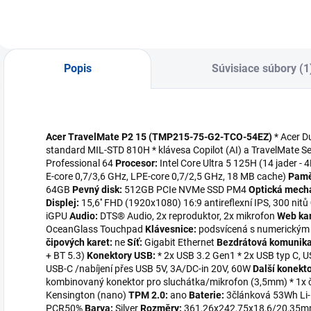
Popis
Súvisiace súbory (1
Acer TravelMate P2 15 (TMP215-75-G2-TCO-54EZ)
* Acer D
standard MIL-STD 810H * klávesa Copilot (AI) a TravelMate 
Professional 64
Procesor:
Intel Core Ultra 5 125H (14 jader - 
E-core 0,7/3,6 GHz, LPE-core 0,7/2,5 GHz, 18 MB cache)
Pamě
64GB
Pevný disk:
512GB PCIe NVMe SSD PM4
Optická mech
Displej:
15,6'' FHD (1920x1080) 16:9 antireflexní IPS, 300 nitů
iGPU
Audio:
DTS® Audio, 2x reproduktor, 2x mikrofon
Web ka
OceanGlass Touchpad
Klávesnice:
podsvícená s numerickým
čipových karet:
ne
Síť:
Gigabit Ethernet
Bezdrátová komunika
+ BT 5.3)
Konektory USB:
* 2x USB 3.2 Gen1 * 2x USB typ C, U
USB-C /nabíjení přes USB 5V, 3A/DC-in 20V, 60W
Další konekto
kombinovaný konektor pro sluchátka/mikrofon (3,5mm) * 1x č
Kensington (nano)
TPM 2.0:
ano
Baterie:
3článková 53Wh Li
PCR50%
Barva:
Silver
Rozměry:
361,26x242,75x18,6/20,35