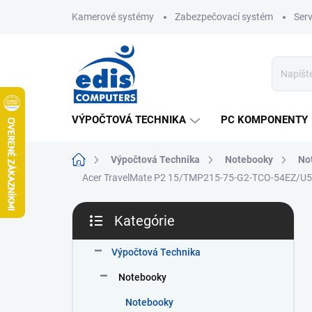
Prejsť
Kamerové systémy
Zabezpečovací systém
Ser
na
obsah
VÝPOČTOVÁ TECHNIKA
PC KOMPONENTY
Domov
Výpočtová Technika
Notebooky
No
Acer TravelMate P2 15/TMP215-75-G2-TCO-54EZ/U
B
Kategórie
o
Preskočiť
č
kategórie
n
Výpočtová Technika
ý
Notebooky
p
a
Notebooky