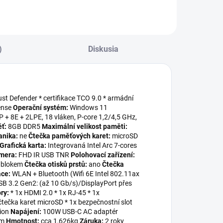
)
Diskusia
ust Defender * certifikace TCO 9.0 * armádní
Sense
Operační systém:
Windows 11
4P + 8E + 2LPE, 18 vláken, P-core 1,2/4,5 GHz,
ť:
8GB DDR5
Maximální velikost paměti:
anika:
ne
Čtečka paměťových karet:
microSD
Grafická karta:
Integrovaná Intel Arc 7-cores
mera:
FHD IR USB TNR
Polohovací zařízení:
 blokem
Čtečka otisků prstů:
ano
Čtečka
ce:
WLAN + Bluetooth (Wifi 6E Intel 802.11ax
SB 3.2 Gen2: (až 10 Gb/s)/DisplayPort přes
ry:
* 1x HDMI 2.0 * 1x RJ-45 * 1x
tečka karet microSD * 1x bezpečnostní slot
-ion
Napájení:
100W USB-C AC adaptér
mm
Hmotnost:
cca 1,626kg
Záruka:
2 roky