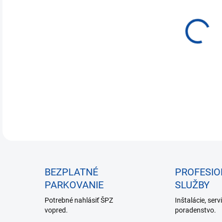
€67
Jedn
NA 
cena
DETA
BEZPLATNÉ
PROFESI
PARKOVANIE
SLUŽBY
Potrebné nahlásiť ŠPZ
Inštalácie, serv
vopred.
poradenstvo.