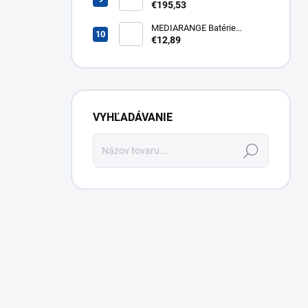
HD, Google TV, LED, čierny
€195,53
43FG2S14
MEDIARANGE Batérie
nabíjateľné AAA, USB-C, 4ks
€12,89
MRBAT160
VYHĽADÁVANIE
Hľadať