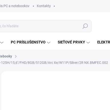
vis PC a notebookov
Kontakty
Hľadať
PC PRÍSLUŠENSTVO
SIEŤOVÉ PRVKY
ELEKT
tebooky
5-125H/15,6''/FHD/8GB/512GB/Arc Xe/W11P/Silver/2R NX.BMFEC.002
ZNAČKA:
ACER
MÔŽ
DO:
12.
MOŽ
DOR
€