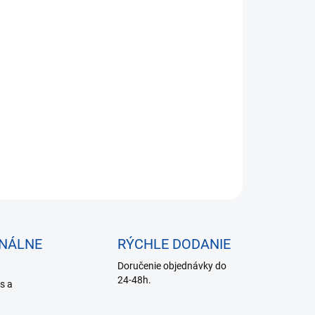
1,93 bez DPH
otková
SKLADE DO 24 HODÍN
:
−
+
Pridať do košíka
ILNÉ INFORMÁCIE
OPÝTAŤ SA
ONÁLNE
RÝCHLE DODANIE
Doručenie objednávky do
24-48h.
is a