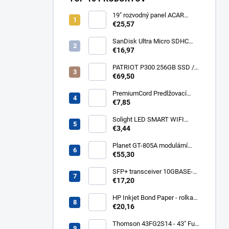
19" rozvodný panel ACAR
8x230V, vypínač, indikátor
€25,57
napětí, přepěťová ochrana,
kabel 3m Acar S8 FA
SanDisk Ultra Micro SDHC
32GB 120MB/s A1+ada
€16,97
SDSQUA4-032G-GN6MA
PATRIOT P300 256GB SSD /
Interní / M.2 PCIe Gen3 x4
€69,50
NVMe 1.3 / 2280
P300P256GM28
PremiumCord Predlžovací
kábel - sieť 230V, IEC 320 C13
€7,85
- C14, 3 m kps3
Solight LED SMART WIFI
žiarovka, GU10, 5W, RGB,
€3,44
400lm WZ326
Planet GT-805A modulární
konvertor Gigabit
€55,30
10/100/1000BaseT/SX GT-
805A
SFP+ transceiver 10GBASE-
SR/SW, multirate, MM, OM3-
€17,20
300/OM2-82/OM1-33m,
850nm VCSEL, LC dup., DMI ,
HP Inkjet Bond Paper - rolka
DELL komp.. SFP-PLUS-SR-
24'' Q1396A
€20,16
DELL
Thomson 43FG2S14 - 43" Full