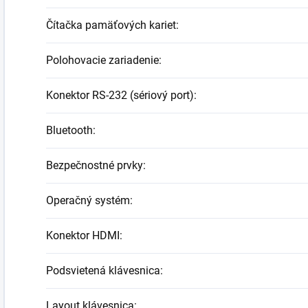
Čítačka pamäťových kariet
:
Polohovacie zariadenie
:
Konektor RS-232 (sériový port)
:
Bluetooth
:
Bezpečnostné prvky
:
Operačný systém
:
Konektor HDMI
:
Podsvietená klávesnica
:
Layout klávesnica
: