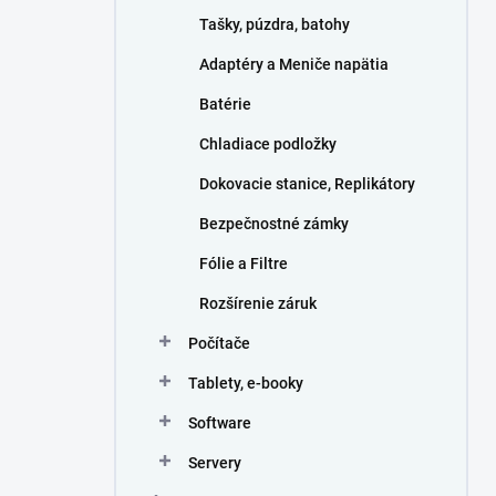
n
Tašky, púzdra, batohy
e
l
Adaptéry a Meniče napätia
Batérie
Chladiace podložky
Dokovacie stanice, Replikátory
Bezpečnostné zámky
Fólie a Filtre
Rozšírenie záruk
Počítače
Tablety, e-booky
Software
Servery