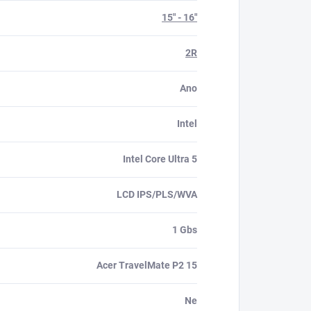
15" - 16"
2R
Ano
Intel
Intel Core Ultra 5
LCD IPS/PLS/WVA
1 Gbs
Acer TravelMate P2 15
Ne