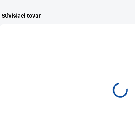
Súvisiaci tovar
205A0000017950A
23100000188A
NA SKLADE DO 24
NA SKLADE DO 24
HODÍN
HODÍN
ADATA
Natec
UV150/64GB/USB
Trout/Drôtová
P
3.2/USB-A/
USB/ CZ- SK
Červená AUV150-
layout/Čierna
€9,43
€8,28
64G-RRD
NKL-1151
Do košíka
Do košíka