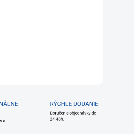
026,27 bez DPH
otková
SKLADE DO 24 HODÍN
:
−
+
Pridať do košíka
ILNÉ INFORMÁCIE
OPÝTAŤ SA
ONÁLNE
RÝCHLE DODANIE
Doručenie objednávky do
24-48h.
is a