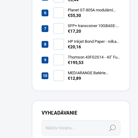
400lm WZ326
Planet GT-805A modulární
konvertor Gigabit
€55,30
10/100/1000BaseT/SX GT-
805A
SFP+ transceiver 10GBASE-
SR/SW, multirate, MM, OM3-
€17,20
300/OM2-82/OM1-33m,
850nm VCSEL, LC dup., DMI ,
HP Inkjet Bond Paper - rolka
DELL komp.. SFP-PLUS-SR-
24'' Q1396A
€20,16
DELL
Thomson 43FG2S14 - 43" Full
HD, Google TV, LED, čierny
€195,53
43FG2S14
MEDIARANGE Batérie
nabíjateľné AAA, USB-C, 4ks
€12,89
MRBAT160
VYHĽADÁVANIE
Hľadať