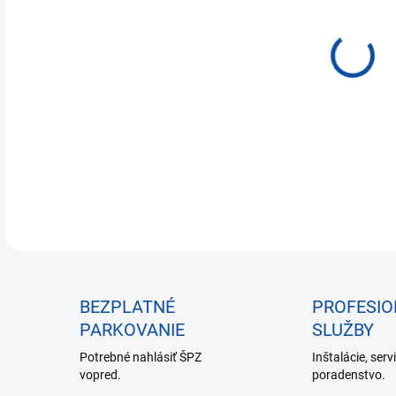
€1 
Jedn
NA 
cena
DETA
BEZPLATNÉ
PROFESI
PARKOVANIE
SLUŽBY
Potrebné nahlásiť ŠPZ
Inštalácie, serv
vopred.
poradenstvo.