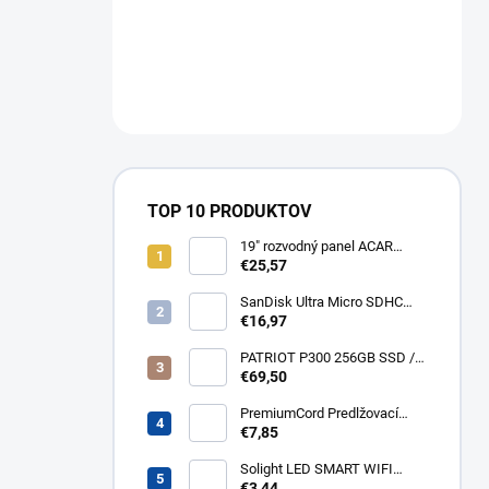
TOP 10 PRODUKTOV
19" rozvodný panel ACAR
8x230V, vypínač, indikátor
€25,57
napětí, přepěťová ochrana,
kabel 3m Acar S8 FA
SanDisk Ultra Micro SDHC
32GB 120MB/s A1+ada
€16,97
SDSQUA4-032G-GN6MA
PATRIOT P300 256GB SSD /
Interní / M.2 PCIe Gen3 x4
€69,50
NVMe 1.3 / 2280
P300P256GM28
PremiumCord Predlžovací
kábel - sieť 230V, IEC 320 C13
€7,85
- C14, 3 m kps3
Solight LED SMART WIFI
žiarovka, GU10, 5W, RGB,
€3,44