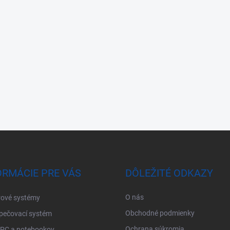
ORMÁCIE PRE VÁS
DÔLEŽITÉ ODKAZY
O nás
ové systémy
Obchodné podmienky
pečovací systém
Ochrana súkromia
 PC a notebookov