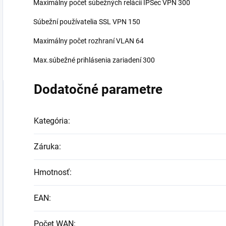
Maximálny počet súbežných relácií IPSec VPN 300
Súbežní používatelia SSL VPN 150
Maximálny počet rozhraní VLAN 64
Max.súbežné prihlásenia zariadení 300
Dodatočné parametre
Kategória
:
Záruka
:
Hmotnosť
:
EAN
:
Počet WAN
: