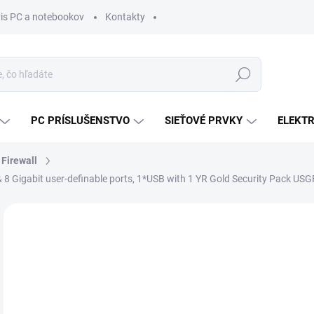
vis PC a notebookov
Kontakty
Hľadať
PC PRÍSLUŠENSTVO
SIEŤOVÉ PRVKY
ELEKT
 Firewall
& 8 Gigabit user-definable ports, 1*USB with 1 YR Gold Security Pack
ZNAČKA:
ZYXEL
MÔŽ
DO:
11.
MOŽ
DOR
€1