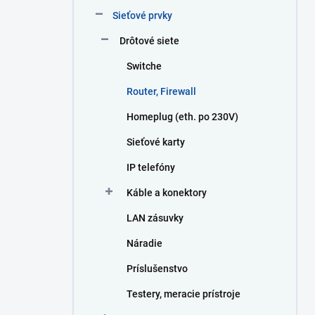
n
Sieťové prvky
e
l
Drôtové siete
Switche
Router, Firewall
Homeplug (eth. po 230V)
Sieťové karty
IP telefóny
Káble a konektory
LAN zásuvky
Náradie
Príslušenstvo
Testery, meracie prístroje