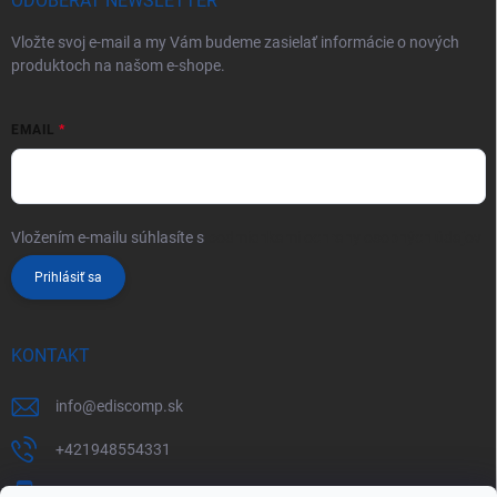
ODOBERAŤ NEWSLETTER
Vložte svoj e-mail a my Vám budeme zasielať informácie o nových
produktoch na našom e-shope.
EMAIL
Vložením e-mailu súhlasíte s
podmienkami ochrany osobných údajov
Prihlásiť sa
KONTAKT
info
@
ediscomp.sk
+421948554331
+421948331554