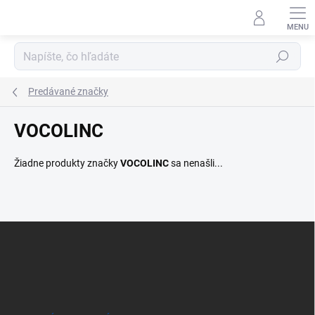
Prejsť
na
obsah
Hľadať
Predávané značky
VOCOLINC
Žiadne produkty značky
VOCOLINC
sa nenašli...
Z
á
p
ä
t
i