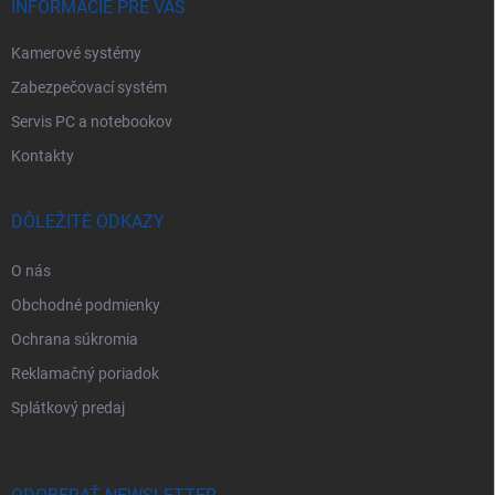
e
INFORMÁCIE PRE VÁS
Kamerové systémy
Zabezpečovací systém
Servis PC a notebookov
Kontakty
DÔLEŽITÉ ODKAZY
O nás
Obchodné podmienky
Ochrana súkromia
Reklamačný poriadok
Splátkový predaj