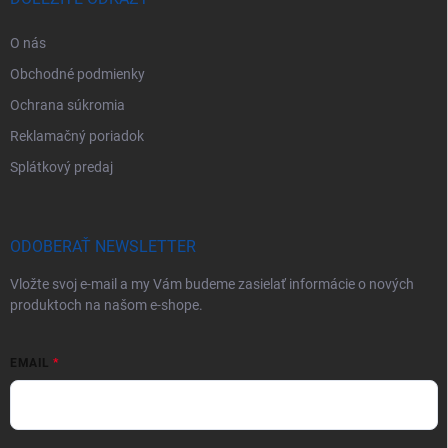
O nás
Obchodné podmienky
Ochrana súkromia
Reklamačný poriadok
Splátkový predaj
ODOBERAŤ NEWSLETTER
Vložte svoj e-mail a my Vám budeme zasielať informácie o nových
produktoch na našom e-shope.
EMAIL