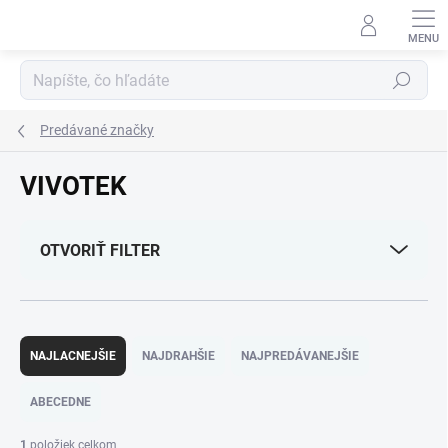
Prejsť
na
obsah
Hľadať
Predávané značky
VIVOTEK
OTVORIŤ FILTER
R
a
NAJLACNEJŠIE
NAJDRAHŠIE
NAJPREDÁVANEJŠIE
d
e
ABECEDNE
n
i
1
položiek celkom