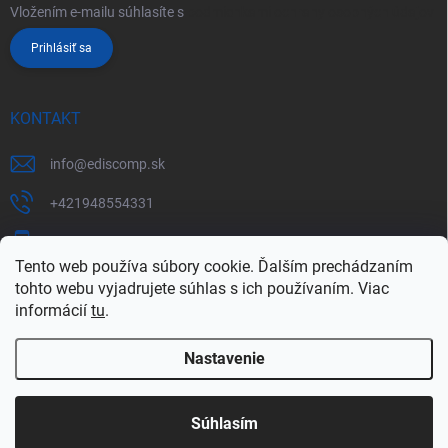
Vložením e-mailu súhlasíte s
podmienkami ochrany osobných údajov
Prihlásiť sa
KONTAKT
info
@
ediscomp.sk
+421948554331
+421948331554
Tento web používa súbory cookie. Ďalším prechádzaním
tohto webu vyjadrujete súhlas s ich používaním. Viac
informácií
tu
.
Nastavenie
Copyright 2026
ediscomp
. Všetky práva vyhradené.
Upraviť nastavenie
cookies
Súhlasím
Vytvoril Shoptet