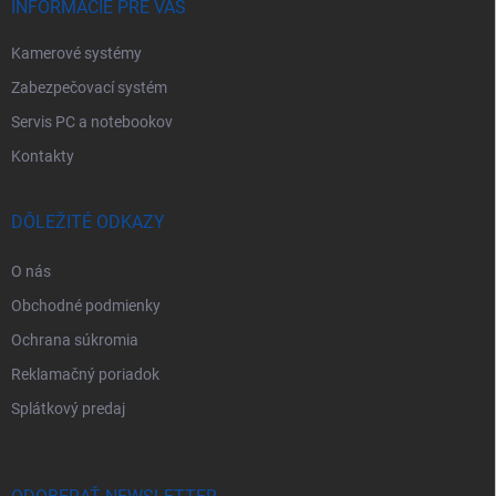
e
INFORMÁCIE PRE VÁS
Kamerové systémy
Zabezpečovací systém
Servis PC a notebookov
Kontakty
DÔLEŽITÉ ODKAZY
O nás
Obchodné podmienky
Ochrana súkromia
Reklamačný poriadok
Splátkový predaj