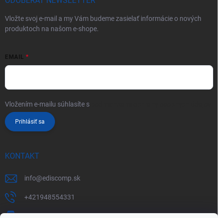
ODOBERAŤ NEWSLETTER
Vložte svoj e-mail a my Vám budeme zasielať informácie o nových
produktoch na našom e-shope.
EMAIL
Vložením e-mailu súhlasíte s
podmienkami ochrany osobných údajov
Prihlásiť sa
KONTAKT
info
@
ediscomp.sk
+421948554331
+421948331554