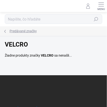
Prejsť
na
obsah
Hľadať
Predávané značky
VELCRO
Žiadne produkty značky
VELCRO
sa nenašli...
Z
á
p
ä
t
i