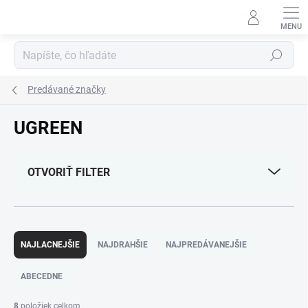
Prejsť
na
obsah
Hľadať
Predávané značky
UGREEN
OTVORIŤ FILTER
R
a
NAJLACNEJŠIE
NAJDRAHŠIE
NAJPREDÁVANEJŠIE
d
e
ABECEDNE
n
i
8
položiek celkom