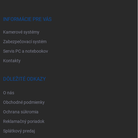
p
t
r
i
v
e
INFORMÁCIE PRE VÁS
k
y
Kamerové systémy
v
ý
Zabezpečovací systém
p
i
Servis PC a notebookov
s
Kontakty
u
DÔLEŽITÉ ODKAZY
O nás
Obchodné podmienky
Ochrana súkromia
Reklamačný poriadok
Splátkový predaj