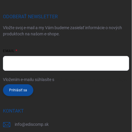
ODOBERAŤ NEWSLETTER
Vložte svoj e-mail a my Vám budeme zasielať informácie o nových
produktoch na našom e-shope.
EMAIL
Vložením e-mailu súhlasíte s
podmienkami ochrany osobných údajov
Prihlásiť sa
KONTAKT
info
@
ediscomp.sk