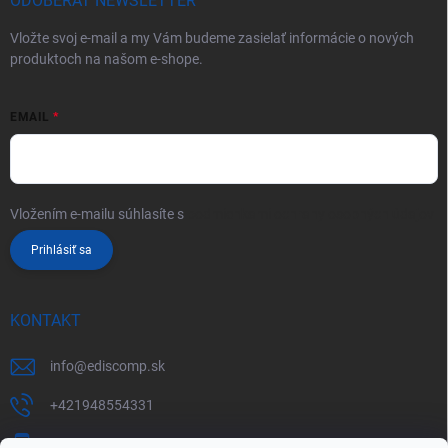
ODOBERAŤ NEWSLETTER
Vložte svoj e-mail a my Vám budeme zasielať informácie o nových
produktoch na našom e-shope.
EMAIL
Vložením e-mailu súhlasíte s
podmienkami ochrany osobných údajov
Prihlásiť sa
KONTAKT
info
@
ediscomp.sk
+421948554331
+421948331554