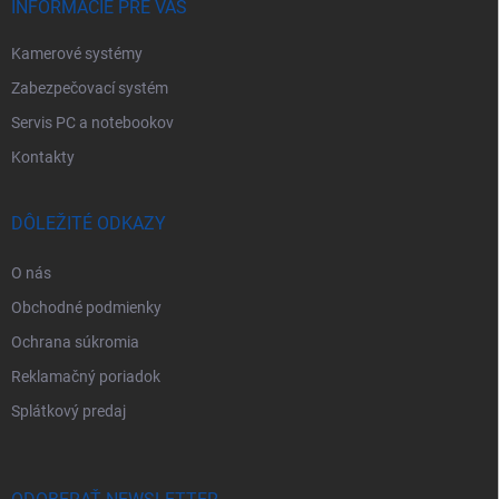
e
INFORMÁCIE PRE VÁS
Kamerové systémy
Zabezpečovací systém
Servis PC a notebookov
Kontakty
DÔLEŽITÉ ODKAZY
O nás
Obchodné podmienky
Ochrana súkromia
Reklamačný poriadok
Splátkový predaj