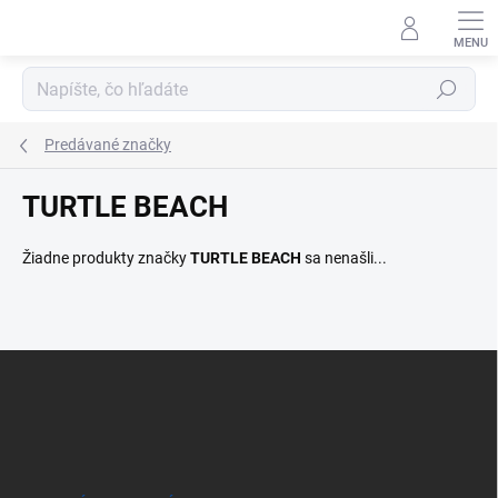
Prejsť
na
obsah
Hľadať
Predávané značky
TURTLE BEACH
Žiadne produkty značky
TURTLE BEACH
sa nenašli...
Z
á
p
ä
t
i