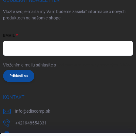
ODOBERAŤ NEWSLETTER
Vložte svoj e-mail a my Vám budeme zasielať informácie o nových
produktoch na našom e-shope.
EMAIL
Vložením e-mailu súhlasíte s
podmienkami ochrany osobných údajov
Prihlásiť sa
KONTAKT
info
@
ediscomp.sk
+421948554331
+421948331554