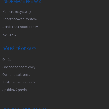
e
INFORMÁCIE PRE VÁS
Kamerové systémy
Zabezpečovací systém
Servis PC a notebookov
Kontakty
DÔLEŽITÉ ODKAZY
O nás
Obchodné podmienky
Ochrana súkromia
Reklamačný poriadok
Splátkový predaj