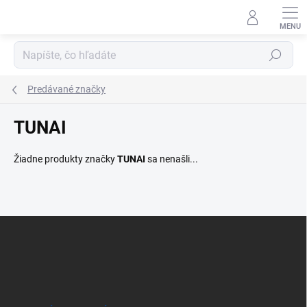
Prejsť
na
obsah
Hľadať
Predávané značky
TUNAI
Žiadne produkty značky
TUNAI
sa nenašli...
Z
á
p
ä
t
i