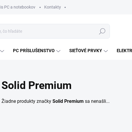
vis PC a notebookov
Kontakty
Hľadať
PC PRÍSLUŠENSTVO
SIEŤOVÉ PRVKY
ELEKT
Solid Premium
Žiadne produkty značky
Solid Premium
sa nenašli...