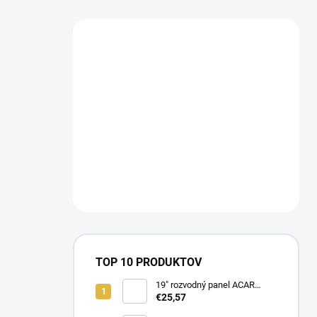
TOP 10 PRODUKTOV
19" rozvodný panel ACAR
8x230V, vypínač, indikátor
€25,57
napětí, přepěťová ochrana,