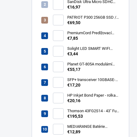
kabel 3m Acar S8 FA
SanDisk Ultra Micro SDHC
32GB 120MB/s A1+ada
€16,97
SDSQUA4-032G-GN6MA
PATRIOT P300 256GB SSD /
Interní / M.2 PCIe Gen3 x4
€69,50
NVMe 1.3 / 2280
P300P256GM28
PremiumCord Predlžovací
kábel - sieť 230V, IEC 320 C13
€7,85
- C14, 3 m kps3
Solight LED SMART WIFI
žiarovka, GU10, 5W, RGB,
€3,44
400lm WZ326
Planet GT-805A modulární
konvertor Gigabit
€55,17
10/100/1000BaseT/SX GT-
805A
SFP+ transceiver 10GBASE-
SR/SW, multirate, MM, OM3-
€17,20
300/OM2-82/OM1-33m,
850nm VCSEL, LC dup., DMI ,
HP Inkjet Bond Paper - rolka
DELL komp.. SFP-PLUS-SR-
24'' Q1396A
€20,16
DELL
Thomson 43FG2S14 - 43" Full
HD, Google TV, LED, čierny
€195,53
43FG2S14
MEDIARANGE Batérie
nabíjateľné AAA, USB-C, 4ks
€12,89
MRBAT160