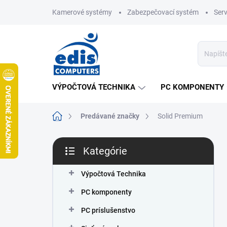
Prejsť
Kamerové systémy
Zabezpečovací systém
Ser
na
obsah
VÝPOČTOVÁ TECHNIKA
PC KOMPONENTY
Domov
Predávané značky
Solid Premium
B
Kategórie
o
Preskočiť
č
kategórie
n
Výpočtová Technika
ý
PC komponenty
p
a
PC príslušenstvo
n