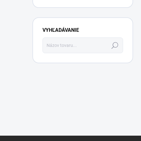
VYHĽADÁVANIE
Hľadať
Z