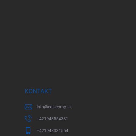
KONTAKT
info
@
ediscomp.sk
+421948554331
+421948331554