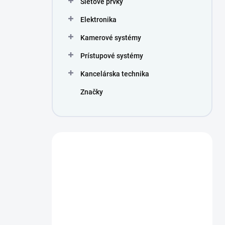
Sieťové prvky
e
l
Elektronika
Kamerové systémy
Prístupové systémy
Kancelárska technika
Značky