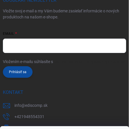
ODOBERAŤ NEWSLETTER
Vložte svoj e-mail a my Vám budeme zasielať informácie o nových
produktoch na našom e-shope.
EMAIL
Vložením e-mailu súhlasíte s
podmienkami ochrany osobných údajov
Prihlásiť sa
KONTAKT
info
@
ediscomp.sk
+421948554331
+421948331554