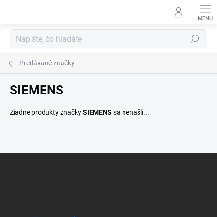
Prejsť
na
obsah
Hľadať
Predávané značky
SIEMENS
Žiadne produkty značky
SIEMENS
sa nenašli...
Z
á
p
ä
t
i