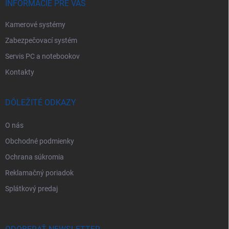
e
INFORMÁCIE PRE VÁS
Kamerové systémy
Zabezpečovací systém
Servis PC a notebookov
Kontakty
DÔLEŽITÉ ODKAZY
O nás
Obchodné podmienky
Ochrana súkromia
Reklamačný poriadok
Splátkový predaj