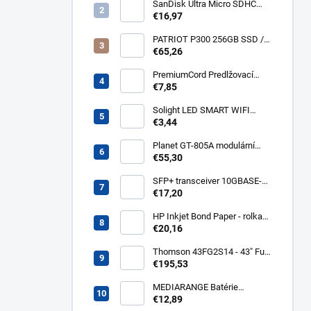
kabel 3m Acar S8 FA
SanDisk Ultra Micro SDHC
32GB 120MB/s A1+ada
€16,97
SDSQUA4-032G-GN6MA
PATRIOT P300 256GB SSD /
Interní / M.2 PCIe Gen3 x4
€65,26
NVMe 1.3 / 2280
P300P256GM28
PremiumCord Predlžovací
kábel - sieť 230V, IEC 320 C13
€7,85
- C14, 3 m kps3
Solight LED SMART WIFI
žiarovka, GU10, 5W, RGB,
€3,44
400lm WZ326
Planet GT-805A modulární
konvertor Gigabit
€55,30
10/100/1000BaseT/SX GT-
805A
SFP+ transceiver 10GBASE-
SR/SW, multirate, MM, OM3-
€17,20
300/OM2-82/OM1-33m,
850nm VCSEL, LC dup., DMI ,
HP Inkjet Bond Paper - rolka
DELL komp.. SFP-PLUS-SR-
24'' Q1396A
€20,16
DELL
Thomson 43FG2S14 - 43" Full
HD, Google TV, LED, čierny
€195,53
43FG2S14
MEDIARANGE Batérie
nabíjateľné AAA, USB-C, 4ks
€12,89
MRBAT160