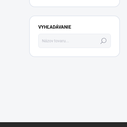
VYHĽADÁVANIE
Hľadať
Z