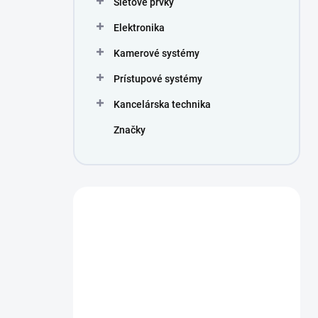
Sieťové prvky
e
l
Elektronika
Kamerové systémy
Prístupové systémy
Kancelárska technika
Značky