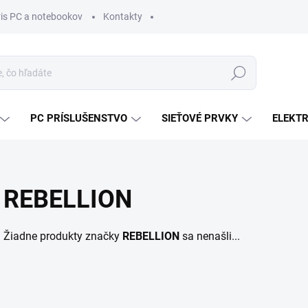
vis PC a notebookov
Kontakty
Hľadať
PC PRÍSLUŠENSTVO
SIEŤOVÉ PRVKY
ELEKT
REBELLION
Žiadne produkty značky
REBELLION
sa nenašli...