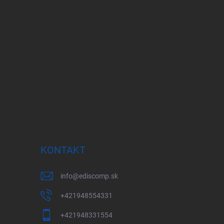
KONTAKT
info
@
ediscomp.sk
+421948554331
+421948331554