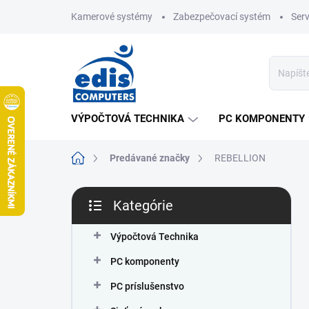
Prejsť
Kamerové systémy
Zabezpečovací systém
Ser
na
obsah
VÝPOČTOVÁ TECHNIKA
PC KOMPONENTY
Domov
Predávané značky
REBELLION
B
Kategórie
o
Preskočiť
č
kategórie
n
Výpočtová Technika
ý
PC komponenty
p
a
PC príslušenstvo
n