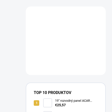
TOP 10 PRODUKTOV
19" rozvodný panel ACAR
8x230V, vypínač, indikátor
€25,57
napětí, přepěťová ochrana,