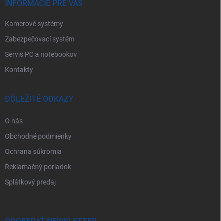
e
INFORMÁCIE PRE VÁS
Kamerové systémy
Zabezpečovací systém
Servis PC a notebookov
Kontakty
DÔLEŽITÉ ODKAZY
O nás
Obchodné podmienky
Ochrana súkromia
Reklamačný poriadok
Splátkový predaj