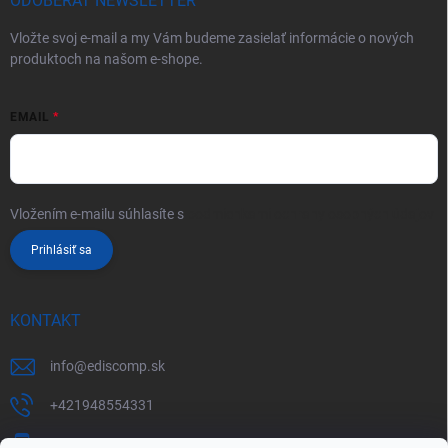
ODOBERAŤ NEWSLETTER
Vložte svoj e-mail a my Vám budeme zasielať informácie o nových
produktoch na našom e-shope.
EMAIL
Vložením e-mailu súhlasíte s
podmienkami ochrany osobných údajov
Prihlásiť sa
KONTAKT
info
@
ediscomp.sk
+421948554331
+421948331554