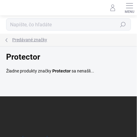
Prejsť
na
obsah
Hľadať
Predávané značky
Protector
Žiadne produkty značky
Protector
sa nenašli...
Z
á
p
ä
t
i