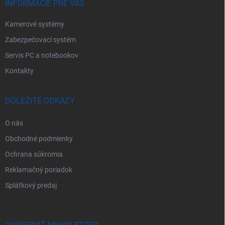
e
INFORMÁCIE PRE VÁS
Kamerové systémy
Zabezpečovací systém
Servis PC a notebookov
Kontakty
DÔLEŽITÉ ODKAZY
O nás
Obchodné podmienky
Ochrana súkromia
Reklamačný poriadok
Splátkový predaj