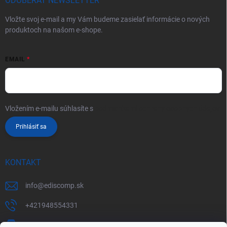
ODOBERAŤ NEWSLETTER
Vložte svoj e-mail a my Vám budeme zasielať informácie o nových
produktoch na našom e-shope.
EMAIL
Vložením e-mailu súhlasíte s
podmienkami ochrany osobných údajov
Prihlásiť sa
KONTAKT
info
@
ediscomp.sk
+421948554331
+421948331554