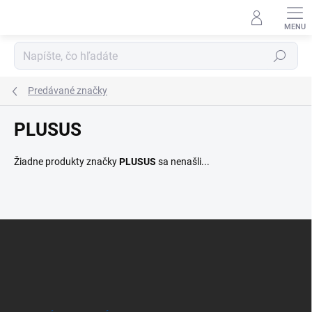
Prejsť
na
obsah
Hľadať
Predávané značky
PLUSUS
Žiadne produkty značky
PLUSUS
sa nenašli...
Z
á
p
ä
t
i