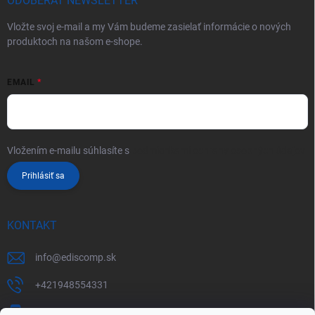
ODOBERAŤ NEWSLETTER
Vložte svoj e-mail a my Vám budeme zasielať informácie o nových
produktoch na našom e-shope.
EMAIL
Vložením e-mailu súhlasíte s
podmienkami ochrany osobných údajov
Prihlásiť sa
KONTAKT
info
@
ediscomp.sk
+421948554331
+421948331554