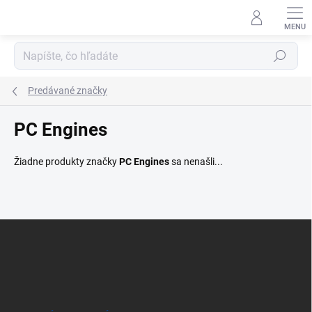
Prejsť
na
obsah
Hľadať
Predávané značky
PC Engines
Žiadne produkty značky
PC Engines
sa nenašli...
Z
á
p
ä
t
i