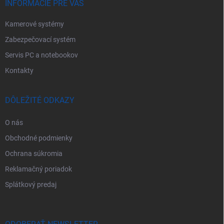
e
INFORMÁCIE PRE VÁS
Kamerové systémy
Zabezpečovací systém
Servis PC a notebookov
Kontakty
DÔLEŽITÉ ODKAZY
O nás
Obchodné podmienky
Ochrana súkromia
Reklamačný poriadok
Splátkový predaj