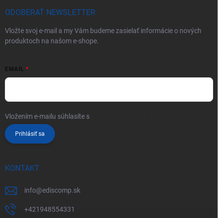
ODOBERAŤ NEWSLETTER
Vložte svoj e-mail a my Vám budeme zasielať informácie o nových
produktoch na našom e-shope.
EMAIL
Vložením e-mailu súhlasíte s
podmienkami ochrany osobných údajov
Prihlásiť sa
KONTAKT
info
@
ediscomp.sk
+421948554331