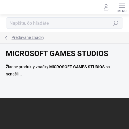
Prejsť
na
obsah
Hľadať
Predávané značky
MICROSOFT GAMES STUDIOS
Žiadne produkty značky
MICROSOFT GAMES STUDIOS
sa
nenašli...
Z
á
p
ä
t