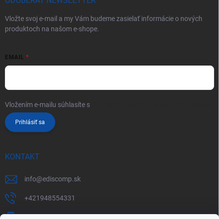
ODOBERAŤ NEWSLETTER
Vložte svoj e-mail a my Vám budeme zasielať informácie o nových
produktoch na našom e-shope.
EMAIL
Vložením e-mailu súhlasíte s
podmienkami ochrany osobných údajov
Prihlásiť sa
KONTAKT
info
@
ediscomp.sk
+421948554331
+421948331554