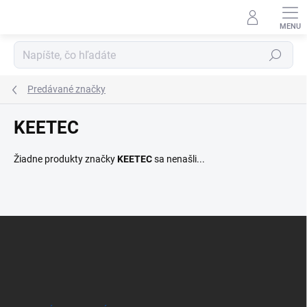
Prejsť
na
obsah
Hľadať
Predávané značky
KEETEC
Žiadne produkty značky
KEETEC
sa nenašli...
Z
á
p
ä
t
i