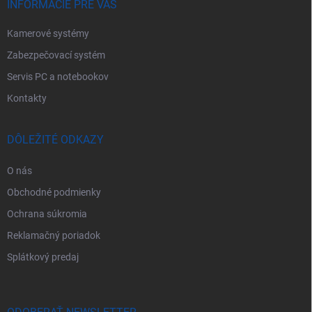
e
INFORMÁCIE PRE VÁS
Kamerové systémy
Zabezpečovací systém
Servis PC a notebookov
Kontakty
DÔLEŽITÉ ODKAZY
O nás
Obchodné podmienky
Ochrana súkromia
Reklamačný poriadok
Splátkový predaj