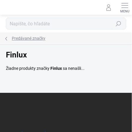
Prejsť
na
obsah
Hľadať
Predávané značky
Finlux
Žiadne produkty značky
Finlux
sa nenašli...
Z
á
p
ä
t
i