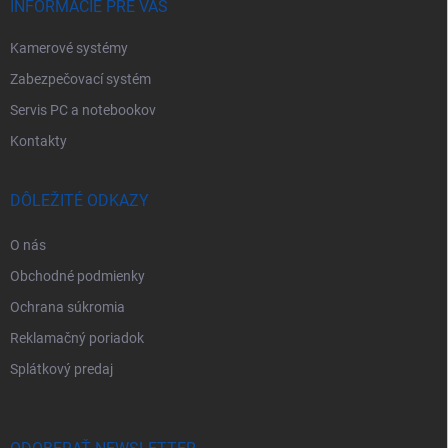
e
INFORMÁCIE PRE VÁS
Kamerové systémy
Zabezpečovací systém
Servis PC a notebookov
Kontakty
DÔLEŽITÉ ODKAZY
O nás
Obchodné podmienky
Ochrana súkromia
Reklamačný poriadok
Splátkový predaj