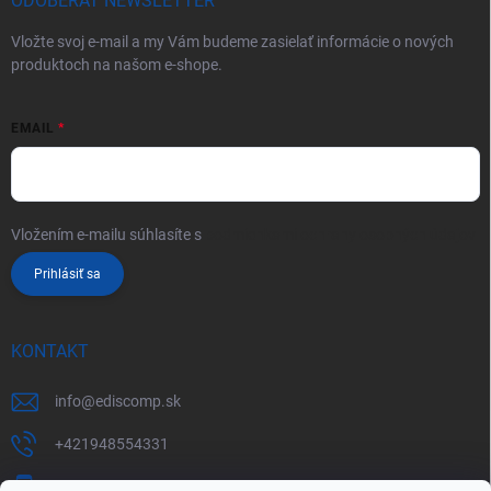
ODOBERAŤ NEWSLETTER
Vložte svoj e-mail a my Vám budeme zasielať informácie o nových
produktoch na našom e-shope.
EMAIL
Vložením e-mailu súhlasíte s
podmienkami ochrany osobných údajov
Prihlásiť sa
KONTAKT
info
@
ediscomp.sk
+421948554331
+421948331554