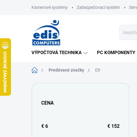
Prejsť
Kamerové systémy
Zabezpečovací systém
Ser
na
obsah
VÝPOČTOVÁ TECHNIKA
PC KOMPONENTY
Domov
Predávané značky
ER
B
o
č
CENA
n
ý
p
a
€
6
€
152
n