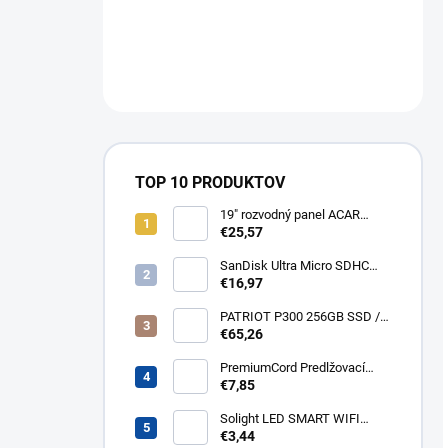
TOP 10 PRODUKTOV
19" rozvodný panel ACAR
8x230V, vypínač, indikátor
€25,57
napětí, přepěťová ochrana,
kabel 3m Acar S8 FA
SanDisk Ultra Micro SDHC
32GB 120MB/s A1+ada
€16,97
SDSQUA4-032G-GN6MA
PATRIOT P300 256GB SSD /
Interní / M.2 PCIe Gen3 x4
€65,26
NVMe 1.3 / 2280
P300P256GM28
PremiumCord Predlžovací
kábel - sieť 230V, IEC 320 C13
€7,85
- C14, 3 m kps3
Solight LED SMART WIFI
žiarovka, GU10, 5W, RGB,
€3,44