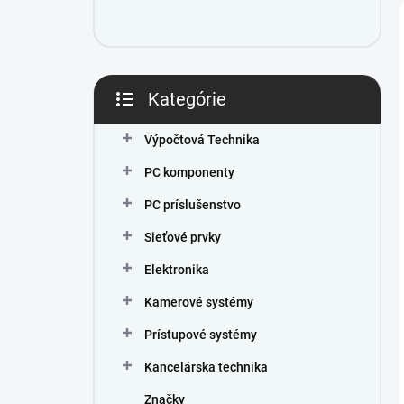
e
l
Kategórie
Preskočiť
kategórie
Výpočtová Technika
PC komponenty
PC príslušenstvo
Sieťové prvky
Elektronika
Kamerové systémy
Prístupové systémy
Kancelárska technika
Značky