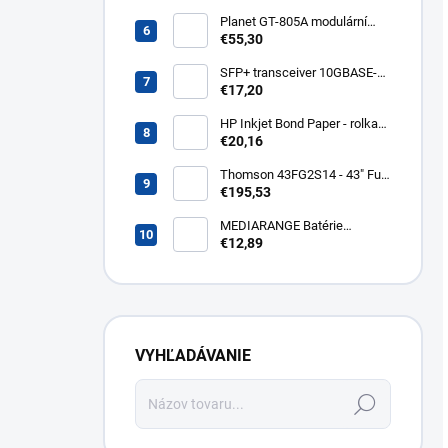
400lm WZ326
Planet GT-805A modulární
konvertor Gigabit
€55,30
10/100/1000BaseT/SX GT-
805A
SFP+ transceiver 10GBASE-
SR/SW, multirate, MM, OM3-
€17,20
300/OM2-82/OM1-33m,
850nm VCSEL, LC dup., DMI ,
HP Inkjet Bond Paper - rolka
DELL komp.. SFP-PLUS-SR-
24'' Q1396A
€20,16
DELL
Thomson 43FG2S14 - 43" Full
HD, Google TV, LED, čierny
€195,53
43FG2S14
MEDIARANGE Batérie
nabíjateľné AAA, USB-C, 4ks
€12,89
MRBAT160
VYHĽADÁVANIE
Hľadať