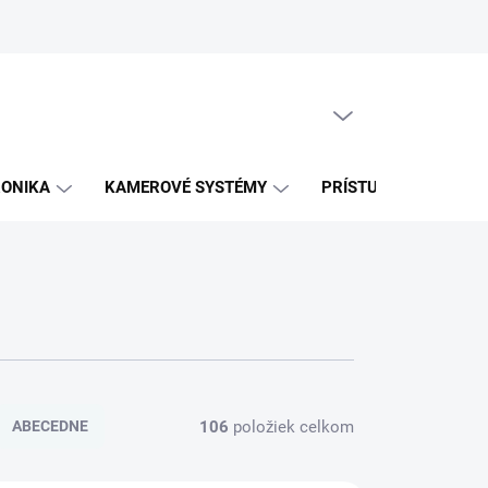
PRÁZDNY KOŠÍK
NÁKUPNÝ
KOŠÍK
RONIKA
KAMEROVÉ SYSTÉMY
PRÍSTUPOVÉ SYSTÉM
106
položiek celkom
ABECEDNE