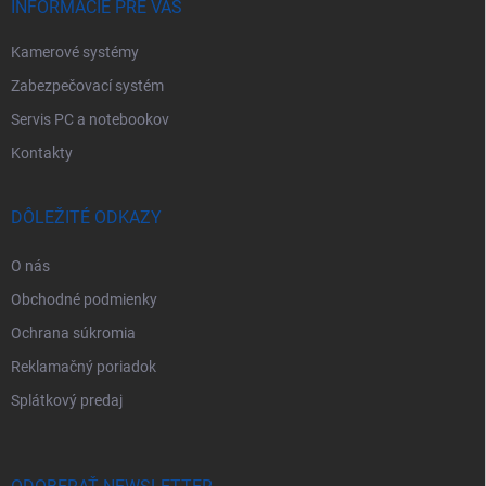
e
INFORMÁCIE PRE VÁS
Kamerové systémy
Zabezpečovací systém
Servis PC a notebookov
Kontakty
DÔLEŽITÉ ODKAZY
O nás
Obchodné podmienky
Ochrana súkromia
Reklamačný poriadok
Splátkový predaj