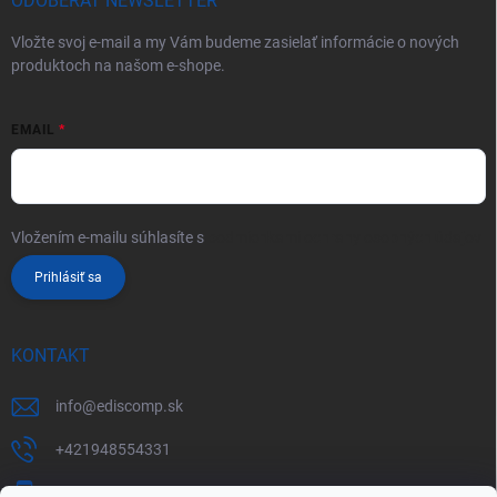
ODOBERAŤ NEWSLETTER
Vložte svoj e-mail a my Vám budeme zasielať informácie o nových
produktoch na našom e-shope.
EMAIL
Vložením e-mailu súhlasíte s
podmienkami ochrany osobných údajov
Prihlásiť sa
KONTAKT
info
@
ediscomp.sk
+421948554331
+421948331554