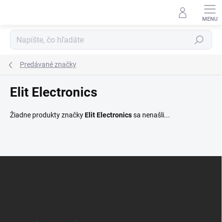
Prejsť
na
obsah
Hľadať
Predávané značky
Elit Electronics
Žiadne produkty značky
Elit Electronics
sa nenašli...
Z
á
p
ä
t
i