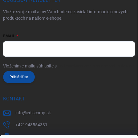
ODOBERAŤ NEWSLETTER
Vložte svoj e-mail a my Vám budeme zasielať informácie o nových
produktoch na našom e-shope.
EMAIL
Vložením e-mailu súhlasíte s
podmienkami ochrany osobných údajov
Prihlásiť sa
KONTAKT
info
@
ediscomp.sk
+421948554331
+421948331554