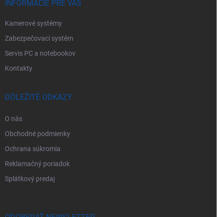
e
INFORMÁCIE PRE VÁS
Kamerové systémy
Zabezpečovací systém
Servis PC a notebookov
Kontakty
DÔLEŽITÉ ODKAZY
O nás
Obchodné podmienky
Ochrana súkromia
Reklamačný poriadok
Splátkový predaj