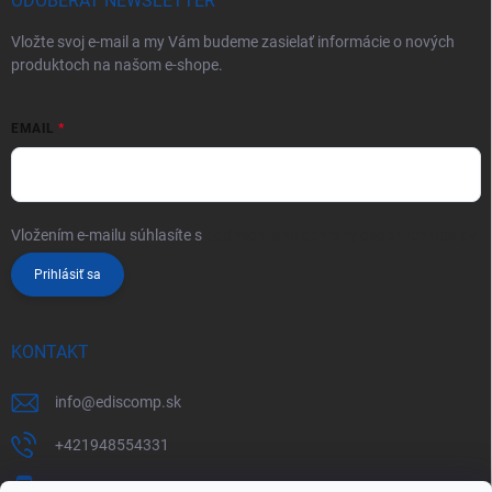
ODOBERAŤ NEWSLETTER
Vložte svoj e-mail a my Vám budeme zasielať informácie o nových
produktoch na našom e-shope.
EMAIL
Vložením e-mailu súhlasíte s
podmienkami ochrany osobných údajov
Prihlásiť sa
KONTAKT
info
@
ediscomp.sk
+421948554331
+421948331554