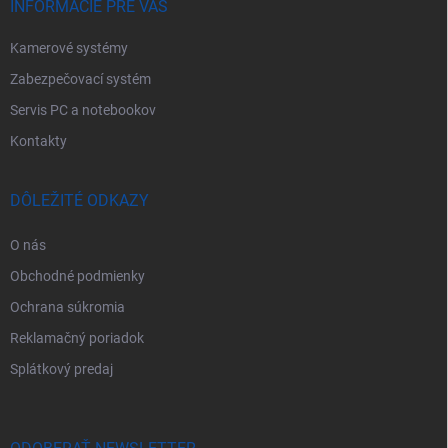
e
INFORMÁCIE PRE VÁS
Kamerové systémy
Zabezpečovací systém
Servis PC a notebookov
Kontakty
DÔLEŽITÉ ODKAZY
O nás
Obchodné podmienky
Ochrana súkromia
Reklamačný poriadok
Splátkový predaj