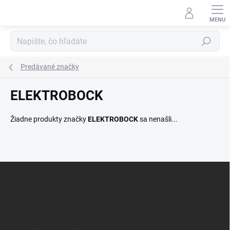
Prejsť
na
obsah
Hľadať
Predávané značky
ELEKTROBOCK
Žiadne produkty značky
ELEKTROBOCK
sa nenašli...
Z
á
p
ä
t
i