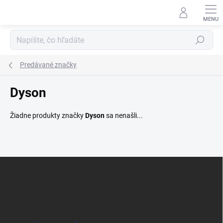
Prejsť
na
obsah
Hľadať
Predávané značky
Dyson
Žiadne produkty značky
Dyson
sa nenašli...
Z
á
p
ä
t
i