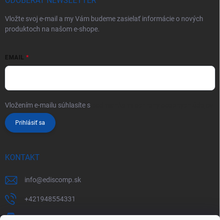
ODOBERAŤ NEWSLETTER
Vložte svoj e-mail a my Vám budeme zasielať informácie o nových
produktoch na našom e-shope.
EMAIL
Vložením e-mailu súhlasíte s
podmienkami ochrany osobných údajov
Prihlásiť sa
KONTAKT
info
@
ediscomp.sk
+421948554331
+421948331554