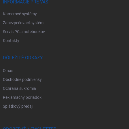
e
INFORMÁCIE PRE VÁS
Kamerové systémy
Zabezpečovací systém
Servis PC a notebookov
Kontakty
DÔLEŽITÉ ODKAZY
O nás
Obchodné podmienky
Ochrana súkromia
Reklamačný poriadok
Splátkový predaj