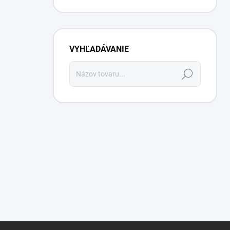
VYHĽADÁVANIE
Hľadať
Z