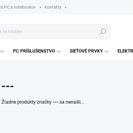
vis PC a notebookov
Kontakty
Hľadať
PC PRÍSLUŠENSTVO
SIEŤOVÉ PRVKY
ELEKT
---
Žiadne produkty značky
---
sa nenašli...