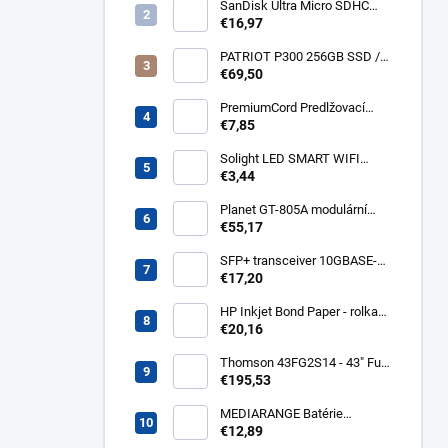
kabel 3m Acar S8 FA
SanDisk Ultra Micro SDHC
32GB 120MB/s A1+ada
€16,97
SDSQUA4-032G-GN6MA
PATRIOT P300 256GB SSD /
Interní / M.2 PCIe Gen3 x4
€69,50
NVMe 1.3 / 2280
P300P256GM28
PremiumCord Predlžovací
kábel - sieť 230V, IEC 320 C13
€7,85
- C14, 3 m kps3
Solight LED SMART WIFI
žiarovka, GU10, 5W, RGB,
€3,44
400lm WZ326
Planet GT-805A modulární
konvertor Gigabit
€55,17
10/100/1000BaseT/SX GT-
805A
SFP+ transceiver 10GBASE-
SR/SW, multirate, MM, OM3-
€17,20
300/OM2-82/OM1-33m,
850nm VCSEL, LC dup., DMI ,
HP Inkjet Bond Paper - rolka
DELL komp.. SFP-PLUS-SR-
24'' Q1396A
€20,16
DELL
Thomson 43FG2S14 - 43" Full
HD, Google TV, LED, čierny
€195,53
43FG2S14
MEDIARANGE Batérie
nabíjateľné AAA, USB-C, 4ks
€12,89
MRBAT160