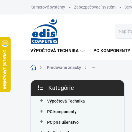
Prejsť
Kamerové systémy
Zabezpečovací systém
Ser
na
obsah
VÝPOČTOVÁ TECHNIKA
PC KOMPONENTY
Domov
Predávané značky
---
B
Kategórie
o
Preskočiť
č
kategórie
n
Výpočtová Technika
ý
PC komponenty
p
a
PC príslušenstvo
n