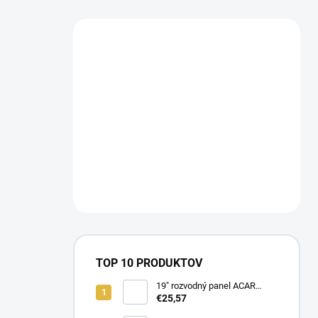
TOP 10 PRODUKTOV
19" rozvodný panel ACAR
8x230V, vypínač, indikátor
€25,57
napětí, přepěťová ochrana,