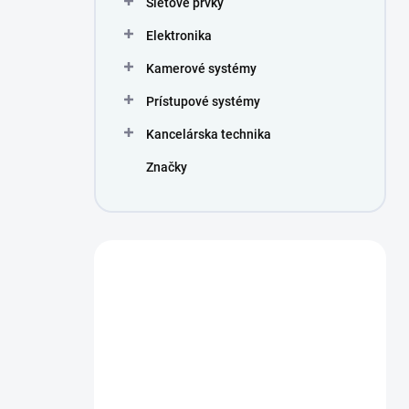
Sieťové prvky
e
l
Elektronika
Kamerové systémy
Prístupové systémy
Kancelárska technika
Značky