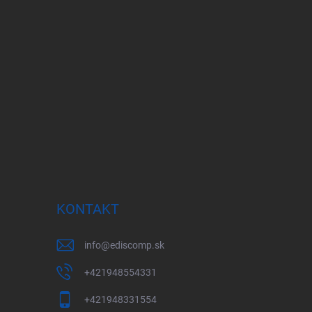
KONTAKT
info
@
ediscomp.sk
+421948554331
+421948331554