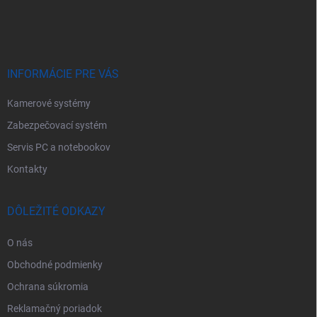
p
ä
t
i
e
INFORMÁCIE PRE VÁS
Kamerové systémy
Zabezpečovací systém
Servis PC a notebookov
Kontakty
DÔLEŽITÉ ODKAZY
O nás
Obchodné podmienky
Ochrana súkromia
Reklamačný poriadok