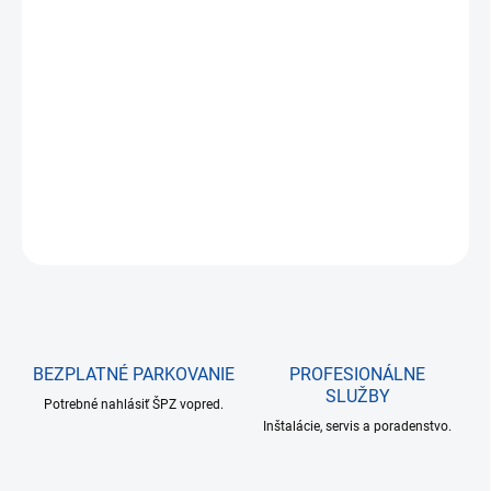
XtendLAN PLA filament 1,75 mm stříbrný 1 kg; Plastové vlákno
(filament) pro 3D tisk, v návinu na cívce. PLA (PoLylactic Acid,
kyselina polymléčná) je nejpopulárnější 3D tiskový materiál.
Především se při jeho tisku neuvolňuje nepříjemný zápach a není ...
DETAILNÉ INFORMÁCIE
OPÝTAŤ SA
BEZPLATNÉ PARKOVANIE
PROFESIONÁLNE
SLUŽBY
Potrebné nahlásiť ŠPZ vopred.
Inštalácie, servis a poradenstvo.