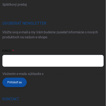
Splátkový predaj
ODOBERAŤ NEWSLETTER
Vložte svoj e-mail a my Vám budeme zasielať informácie o nových
produktoch na našom e-shope.
EMAIL
Vložením e-mailu súhlasíte s
podmienkami ochrany osobných údajov
Prihlásiť sa
KONTAKT