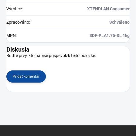
Výrobce
:
XTENDLAN Consumer
Zpracováno
:
Schváleno
MPN
:
3DF-PLA1.75-SL 1kg
Diskusia
Buďte prvý, kto napíše príspevok k tejto položke.
Pridať komentár
Z
á