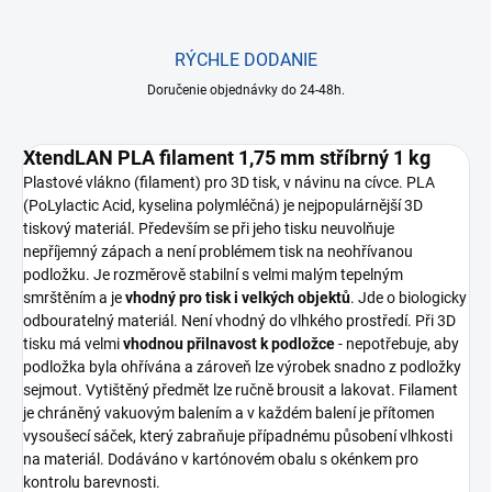
RÝCHLE DODANIE
Doručenie objednávky do 24-48h.
XtendLAN PLA filament 1,75 mm stříbrný 1 kg
Plastové vlákno (filament) pro 3D tisk, v návinu na cívce. PLA
(PoLylactic Acid, kyselina polymléčná) je nejpopulárnější 3D
tiskový materiál. Především se při jeho tisku neuvolňuje
nepříjemný zápach a není problémem tisk na neohřívanou
podložku. Je rozměrově stabilní s velmi malým tepelným
smrštěním a je
vhodný pro tisk i velkých objektů
. Jde o biologicky
odbouratelný materiál. Není vhodný do vlhkého prostředí. Při 3D
tisku má velmi
vhodnou přilnavost k podložce
- nepotřebuje, aby
podložka byla ohřívána a zároveň lze výrobek snadno z podložky
sejmout. Vytištěný předmět lze ručně brousit a lakovat. Filament
je chráněný vakuovým balením a v každém balení je přítomen
vysoušecí sáček, který zabraňuje případnému působení vlhkosti
na materiál. Dodáváno v kartónovém obalu s okénkem pro
kontrolu barevnosti.