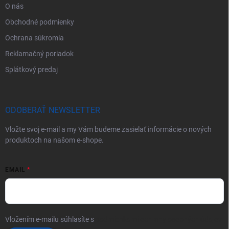
O nás
Obchodné podmienky
Ochrana súkromia
Reklamačný poriadok
Splátkový predaj
ODOBERAŤ NEWSLETTER
Vložte svoj e-mail a my Vám budeme zasielať informácie o nových
produktoch na našom e-shope.
EMAIL
Vložením e-mailu súhlasíte s
podmienkami ochrany osobných údajov