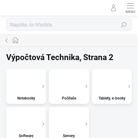
Prejsť
na
obsah
Hľadať
Domov
Výpočtová Technika
, Strana 2
Notebooky
Počítače
Tablety, e-booky
Software
Servery