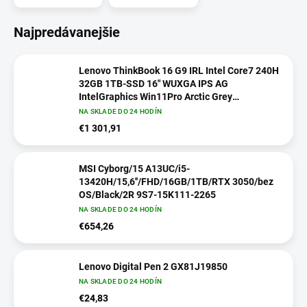
Najpredávanejšie
Lenovo ThinkBook 16 G9 IRL Intel Core7 240H
32GB 1TB-SSD 16" WUXGA IPS AG
IntelGraphics Win11Pro Arctic Grey
21US0082CK
NA SKLADE DO 24 HODÍN
€1 301,91
MSI Cyborg/15 A13UC/i5-
13420H/15,6''/FHD/16GB/1TB/RTX 3050/bez
OS/Black/2R 9S7-15K111-2265
NA SKLADE DO 24 HODÍN
€654,26
Lenovo Digital Pen 2 GX81J19850
NA SKLADE DO 24 HODÍN
€24,83