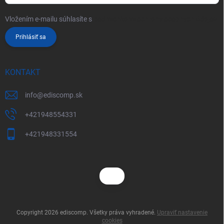
Vložením e-mailu súhlasíte s
podmienkami ochrany osobných údajov
Prihlásiť sa
KONTAKT
info
@
ediscomp.sk
+421948554331
+421948331554
Copyright 2026
ediscomp
. Všetky práva vyhradené.
Upraviť nastavenie
cookies