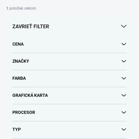
n
i
1
položiek celkom
e
p
ZAVRIEŤ FILTER
r
o
d
CENA
u
k
t
ZNAČKY
o
v
FARBA
GRAFICKÁ KARTA
PROCESOR
TYP