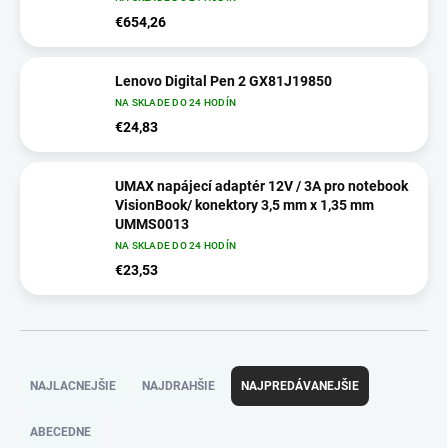
€654,26
Lenovo Digital Pen 2 GX81J19850
NA SKLADE DO 24 HODÍN
€24,83
UMAX napájecí adaptér 12V / 3A pro notebook
VisionBook/ konektory 3,5 mm x 1,35 mm
UMMS0013
NA SKLADE DO 24 HODÍN
€23,53
R
a
NAJLACNEJŠIE
NAJDRAHŠIE
NAJPREDÁVANEJŠIE
d
e
ABECEDNE