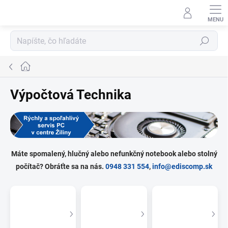
Prejsť
na
obsah
Hľadať
Domov
Výpočtová Technika
Máte spomalený, hlučný alebo nefunkčný notebook alebo stolný
počítač? Obráťte sa na nás.
0948 331 554
,
info@ediscomp.sk