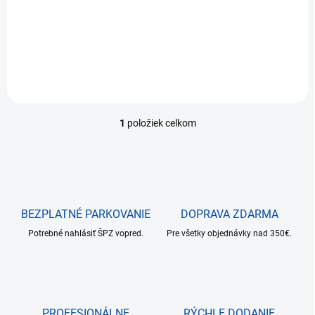
o
4XB7A90874
€1 473,23
v
Do košíka
1
položiek celkom
O
v
l
á
d
a
c
BEZPLATNÉ PARKOVANIE
DOPRAVA ZDARMA
i
Potrebné nahlásiť ŠPZ vopred.
e
Pre všetky objednávky nad 350€.
p
r
v
k
y
PROFESIONÁLNE
RÝCHLE DODANIE