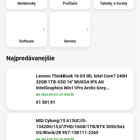
Notebooky
Počítače
Tablety, e-booky
Software
Servery
Najpredávanejšie
Lenovo ThinkBook 16 G9 IRL Intel Core7 240H
32GB 1TB-SSD 16" WUXGA IPS AG
IntelGraphics Win11Pro Arctic Grey
21US0082CK
NA SKLADE DO 24 HODÍN
€1 301,91
MSI Cyborg/15 A13UC/i5-
13420H/15,6''/FHD/16GB/1TB/RTX 3050/bez
OS/Black/2R 9S7-15K111-2265
NA SKLADE DO 24 HODÍN