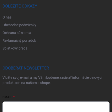
DÔLEŽITÉ ODKAZY
O nás
Obchodné podmienky
Ochrana súkromia
Reklamačný poriadok
Splátkový predaj
ODOBERAŤ NEWSLETTER
Vložte svoj e-mail a my Vám budeme zasielať informácie o nových
produktoch na našom e-shope.
EMAIL