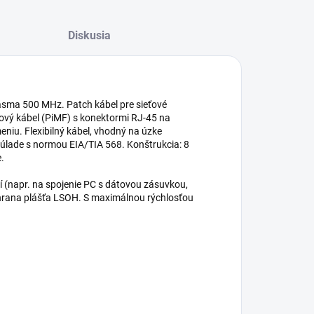
Diskusia
 pásma 500 MHz. Patch kábel pre sieťové
rový kábel (PiMF) s konektormi RJ-45 na
niu. Flexibilný kábel, vhodný na úzke
úlade s normou EIA/TIA 568. Konštrukcia: 8
e.
í (napr. na spojenie PC s dátovou zásuvkou,
Ochrana plášťa LSOH. S maximálnou rýchlosťou