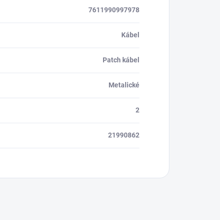
7611990997978
Kábel
Patch kábel
Metalické
2
21990862