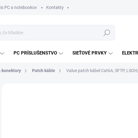
vis PC a notebookov
Kontakty
Hľadať
PC PRÍSLUŠENSTVO
SIEŤOVÉ PRVKY
ELEKT
a konektory
Patch káble
Value patch kábel Cat6A, SFTP, LSOH
ZNAČKA:
VALUE
MÔŽ
DO:
10.
MOŽ
DOR
€6