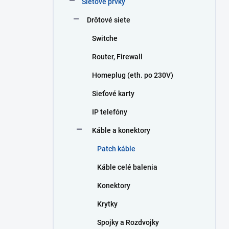
Sieťové prvky
e
l
Drôtové siete
Switche
Router, Firewall
Homeplug (eth. po 230V)
Sieťové karty
IP telefóny
Káble a konektory
Patch káble
Káble celé balenia
Konektory
Krytky
Spojky a Rozdvojky