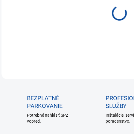
€5,
Jedn
NA 
cena
DETA
BEZPLATNÉ
PROFESI
PARKOVANIE
SLUŽBY
Potrebné nahlásiť ŠPZ
Inštalácie, serv
vopred.
poradenstvo.