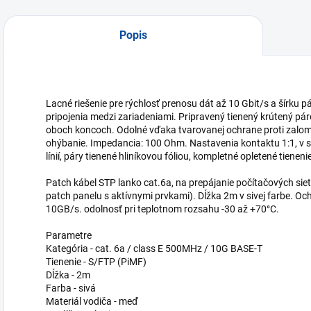
Popis
Lacné riešenie pre rýchlosť prenosu dát až 10 Gbit/s a šírku
pripojenia medzi zariadeniami. Pripravený tienený krútený pá
oboch koncoch. Odolné vďaka tvarovanej ochrane proti zalome
ohýbanie. Impedancia: 100 Ohm. Nastavenia kontaktu 1:1, v s
línií, páry tienené hliníkovou fóliou, kompletné opletené tieneni
Patch kábel STP lanko cat.6a, na prepájanie počítačových siet
patch panelu s aktívnymi prvkami). Dĺžka 2m v sivej farbe. 
10GB/s. odolnosť pri teplotnom rozsahu -30 až +70°C.
Parametre
Kategória - cat. 6a / class E 500MHz / 10G BASE-T
Tienenie - S/FTP (PiMF)
Dĺžka - 2m
Farba - sivá
Materiál vodiča - meď