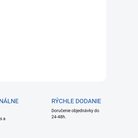
03 bez DPH
otková
SKLADE DO 24 HODÍN
:
−
+
Pridať do košíka
ILNÉ INFORMÁCIE
OPÝTAŤ SA
ONÁLNE
RÝCHLE DODANIE
Doručenie objednávky do
24-48h.
is a