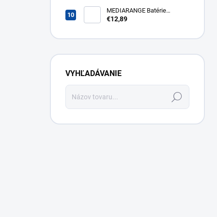
43FG2S14
MEDIARANGE Batérie
nabíjateľné AAA, USB-C, 4ks
€12,89
MRBAT160
VYHĽADÁVANIE
Hľadať