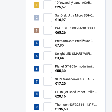
19" rozvodný panel ACAR
8x230V, vypínač, indikátor
€25,57
napětí, přepěťová ochrana,
kabel 3m Acar S8 FA
SanDisk Ultra Micro SDHC
32GB 120MB/s A1+ada
€16,97
SDSQUA4-032G-GN6MA
PATRIOT P300 256GB SSD /
Interní / M.2 PCIe Gen3 x4
€65,26
NVMe 1.3 / 2280
P300P256GM28
PremiumCord Predlžovací
kábel - sieť 230V, IEC 320 C13
€7,85
- C14, 3 m kps3
Solight LED SMART WIFI
žiarovka, GU10, 5W, RGB,
€3,44
400lm WZ326
Planet GT-805A modulární
konvertor Gigabit
€55,30
10/100/1000BaseT/SX GT-
805A
SFP+ transceiver 10GBASE-
SR/SW, multirate, MM, OM3-
€17,20
300/OM2-82/OM1-33m,
850nm VCSEL, LC dup., DMI ,
HP Inkjet Bond Paper - rolka
DELL komp.. SFP-PLUS-SR-
24'' Q1396A
€20,16
DELL
Thomson 43FG2S14 - 43" Full
HD, Google TV, LED, čierny
€195,53