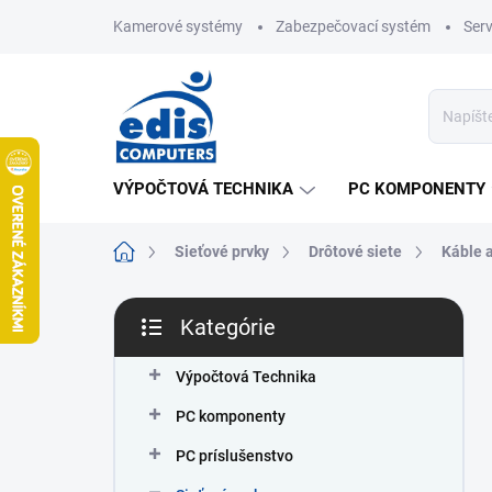
Prejsť
Kamerové systémy
Zabezpečovací systém
Ser
na
obsah
VÝPOČTOVÁ TECHNIKA
PC KOMPONENTY
Domov
Sieťové prvky
Drôtové siete
Káble 
B
Kategórie
o
Preskočiť
č
kategórie
n
Výpočtová Technika
ý
PC komponenty
p
a
PC príslušenstvo
n