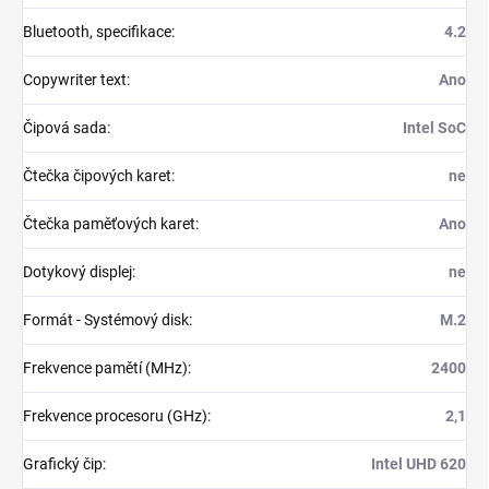
Bluetooth, specifikace
:
4.2
Copywriter text
:
Ano
Čipová sada
:
Intel SoC
Čtečka čipových karet
:
ne
Čtečka paměťových karet
:
Ano
Dotykový displej
:
ne
Formát - Systémový disk
:
M.2
Frekvence pamětí (MHz)
:
2400
Frekvence procesoru (GHz)
:
2,1
Grafický čip
:
Intel UHD 620