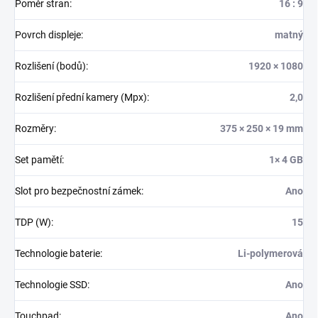
Poměr stran
:
16 : 9
Povrch displeje
:
matný
Rozlišení (bodů)
:
1920 × 1080
Rozlišení přední kamery (Mpx)
:
2,0
Rozměry
:
375 × 250 × 19 mm
Set pamětí
:
1× 4 GB
Slot pro bezpečnostní zámek
:
Ano
TDP (W)
:
15
Technologie baterie
:
Li-polymerová
Technologie SSD
:
Ano
Touchpad
:
Ano