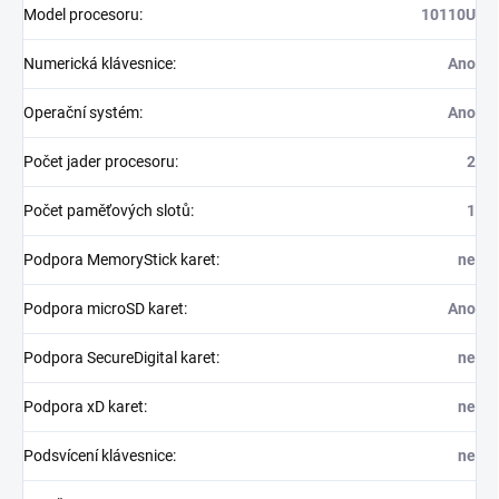
Model procesoru
:
10110U
Numerická klávesnice
:
Ano
Operační systém
:
Ano
Počet jader procesoru
:
2
Počet paměťových slotů
:
1
Podpora MemoryStick karet
:
ne
Podpora microSD karet
:
Ano
Podpora SecureDigital karet
:
ne
Podpora xD karet
:
ne
Podsvícení klávesnice
:
ne