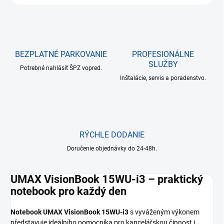
BEZPLATNÉ PARKOVANIE
PROFESIONÁLNE
SLUŽBY
Potrebné nahlásiť ŠPZ vopred.
Inštalácie, servis a poradenstvo.
RÝCHLE DODANIE
Doručenie objednávky do 24-48h.
UMAX VisionBook 15WU-i3 – praktický
notebook pro každý den
Notebook UMAX VisionBook 15WU-i3
s vyváženým výkonem
představuje ideálního pomocníka pro kancelářskou činnost i