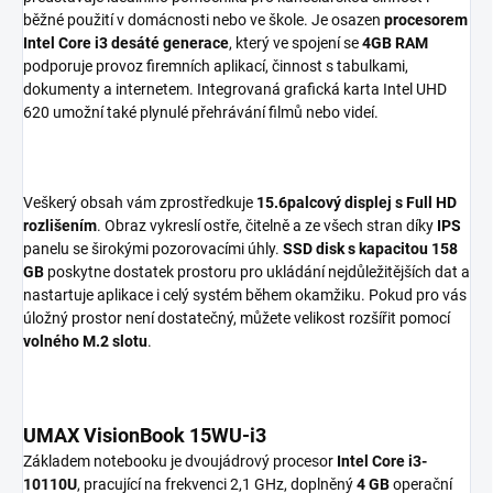
běžné použití v domácnosti nebo ve škole. Je osazen
procesorem
Intel Core i3 desáté generace
, který ve spojení se
4GB RAM
podporuje provoz firemních aplikací, činnost s tabulkami,
dokumenty a internetem. Integrovaná grafická karta Intel UHD
620 umožní také plynulé přehrávání filmů nebo videí.
Veškerý obsah vám zprostředkuje
15.6palcový displej s Full HD
rozlišením
. Obraz vykreslí ostře, čitelně a ze všech stran díky
IPS
panelu se širokými pozorovacími úhly.
SSD disk s kapacitou 158
GB
poskytne dostatek prostoru pro ukládání nejdůležitějších dat a
nastartuje aplikace i celý systém během okamžiku. Pokud pro vás
úložný prostor není dostatečný, můžete velikost rozšířit pomocí
volného M.2 slotu
.
UMAX VisionBook 15WU-i3
Základem notebooku je dvoujádrový procesor
Intel Core i3-
10110U
, pracující na frekvenci 2,1 GHz, doplněný
4 GB
operační