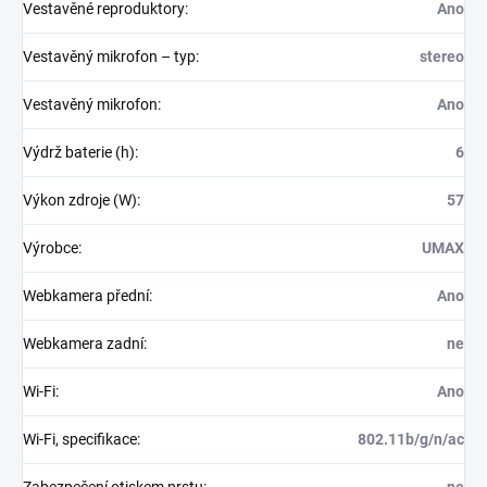
Vestavěné reproduktory
:
Ano
Vestavěný mikrofon – typ
:
stereo
Vestavěný mikrofon
:
Ano
Výdrž baterie (h)
:
6
Výkon zdroje (W)
:
57
Výrobce
:
UMAX
Webkamera přední
:
Ano
Webkamera zadní
:
ne
Wi-Fi
:
Ano
Wi-Fi, specifikace
:
802.11b/g/n/ac
Zabezpečení otiskem prstu
:
ne