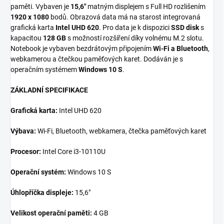
paměti. Vybaven je
15,6"
matným displejem s Full HD rozlišením
1920 x 1080
bodů. Obrazová data má na starost integrovaná
grafická karta
Intel UHD 620
. Pro data je k dispozici
SSD disk
s
kapacitou
128 GB
s možností rozšíření díky volnému M.2 slotu.
Notebook je vybaven bezdrátovým připojením
Wi-Fi a Bluetooth
,
webkamerou a čtečkou paměťových karet. Dodáván je s
operačním systémem
Windows 10 S
.
ZÁKLADNÍ SPECIFIKACE
Grafická karta:
Intel UHD 620
Výbava:
Wi-Fi, Bluetooth, webkamera, čtečka paměťových karet
Procesor:
Intel Core i3-10110U
Operační systém:
Windows 10 S
Úhlopříčka displeje:
15,6"
Velikost operační paměti:
4 GB