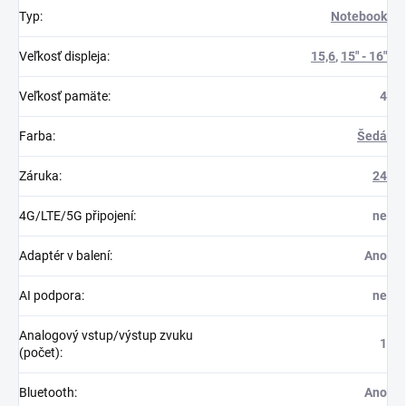
Typ
:
Notebook
Veľkosť displeja
:
15,6
,
15" - 16"
Veľkosť pamäte
:
4
Farba
:
Šedá
Záruka
:
24
4G/LTE/5G připojení
:
ne
Adaptér v balení
:
Ano
AI podpora
:
ne
Analogový vstup/výstup zvuku
1
(počet)
:
Bluetooth
:
Ano