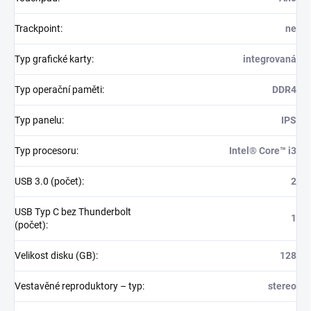
Trackpoint
:
ne
Typ grafické karty
:
integrovaná
Typ operační paměti
:
DDR4
Typ panelu
:
IPS
Typ procesoru
:
Intel® Core™ i3
USB 3.0 (počet)
:
2
USB Typ C bez Thunderbolt
1
(počet)
:
Velikost disku (GB)
:
128
Vestavěné reproduktory – typ
:
stereo