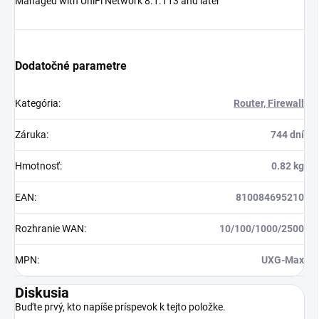
Managed with UniFi Network 8.1.113 and later
Dodatočné parametre
Kategória
:
Router, Firewall
Záruka
:
744 dní
Hmotnosť
:
0.82 kg
EAN
:
810084695210
Rozhranie WAN
:
10/100/1000/2500
MPN
:
UXG-Max
Diskusia
Buďte prvý, kto napíše príspevok k tejto položke.