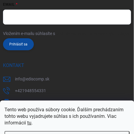
EMAIL
Vložením e-mailu súhlasíte s
podmienkami ochrany osobných údajov
Prihlásiť sa
KONTAKT
info
@
ediscomp.sk
+421948554331
+421948331554
Tento web používa súbory cookie. Ďalším prechádzaním
tohto webu vyjadrujete súhlas s ich používaním. Viac
informácií
tu
.