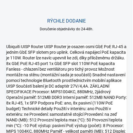
RÝCHLE DODANIE
Doručenie objednávky do 24-48h.
Ubiquiti UISP Router UISP Router je osazen osmi GbE PoE RJ-45 a
jedním GbE SFP slotem pro uplink. Celková napájecí PoE kapacita
je 110W. Router lze navíc upevnit ke zdi, díky přiloženému držáku.
8x GbE PoE RJ-45 port 1x GbE SFP slot 110W PoE kapacita
Fanless - chlazení bez ventilátoru pro tichý provoz Možnost
montáže na stěnu (montážní sada je součástí) Snadné nastavení
pomocí technologie Bluetooth prostřednictvím mobilní aplikace
UISP Součástí balení je DC adaptér 27V/4,4A. ZÁKLADNÍ
SPECIFIKACE Procesor: MIPS1004KC, 880MHz, 2jádrový
Operační paměť: 512MB DDR3 Interní paměť: 512MB NAND Porty:
8x RJ-45, 1x SFP Podpora PoE: ano, 8x pasivní (110W PoE
budget) Technické detaily Použití v interiéru: ano Použití v
exteriéru: ne Provedení: samostatně stojící Provedení: na zeď
NAND (MB): 512 Provozní teplota max (°C): 50 Provozní teplota
min (°C): -10 PoE výstup: pasivní PoE výstup (počet): 8 Procesor:
MIPS 1004KC, 880MHz Paměť - velikost paměti (MB): 512 Displej: