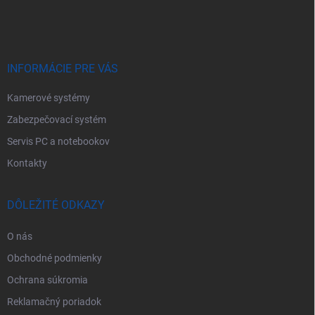
p
ä
t
i
e
INFORMÁCIE PRE VÁS
Kamerové systémy
Zabezpečovací systém
Servis PC a notebookov
Kontakty
DÔLEŽITÉ ODKAZY
O nás
Obchodné podmienky
Ochrana súkromia
Reklamačný poriadok