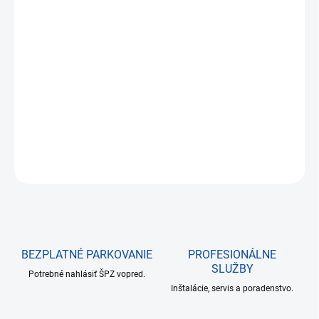
€117,44
€95,48 bez DPH
Jednotková
NA SKLADE DO 24 HODÍN
cena:
−
+
Pridať do košíka
DETAILNÉ INFORMÁCIE
OPÝTAŤ SA
BEZPLATNÉ PARKOVANIE
PROFESIONÁLNE
SLUŽBY
Potrebné nahlásiť ŠPZ vopred.
Inštalácie, servis a poradenstvo.