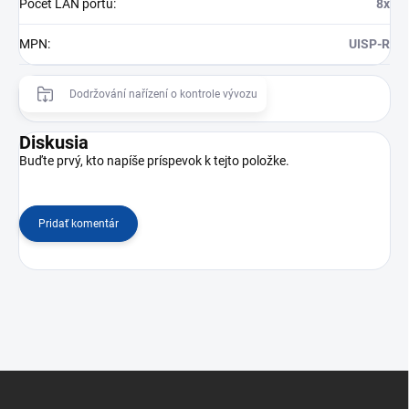
Počet LAN portů
:
8x
MPN
:
UISP-R
Dodržování nařízení o kontrole vývozu
Diskusia
Buďte prvý, kto napíše príspevok k tejto položke.
Pridať komentár
Z
á