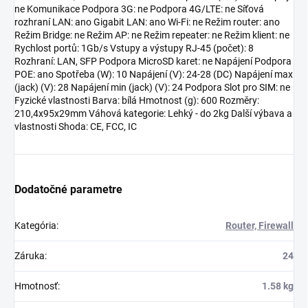
ne Komunikace Podpora 3G: ne Podpora 4G/LTE: ne Síťová
rozhraní LAN: ano Gigabit LAN: ano Wi-Fi: ne Režim router: ano
Režim Bridge: ne Režim AP: ne Režim repeater: ne Režim klient: ne
Rychlost portů: 1Gb/s Vstupy a výstupy RJ-45 (počet): 8
Rozhraní: LAN, SFP Podpora MicroSD karet: ne Napájení Podpora
POE: ano Spotřeba (W): 10 Napájení (V): 24-28 (DC) Napájení max
(jack) (V): 28 Napájení min (jack) (V): 24 Podpora Slot pro SIM: ne
Fyzické vlastnosti Barva: bílá Hmotnost (g): 600 Rozměry:
210,4x95x29mm Váhová kategorie: Lehký - do 2kg Další výbava a
vlastnosti Shoda: CE, FCC, IC
Dodatočné parametre
Kategória
:
Router, Firewall
Záruka
:
24
Hmotnosť
:
1.58 kg