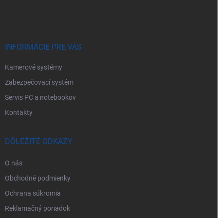
p
ä
t
i
e
INFORMÁCIE PRE VÁS
Kamerové systémy
Zabezpečovací systém
Servis PC a notebookov
Kontakty
DÔLEŽITÉ ODKAZY
O nás
Obchodné podmienky
Ochrana súkromia
Reklamačný poriadok