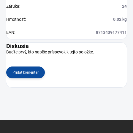
Záruka
:
24
Hmotnosť
:
0.02 kg
EAN
:
8713439177411
Diskusia
Buďte prvý, kto napíše príspevok k tejto položke.
Pridať komentár
Z
á