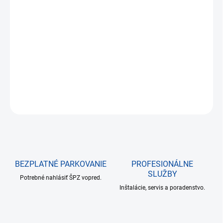
€9,63 bez DPH
Jednotková
NA SKLADE DO 24 HODÍN
cena:
−
+
Pridať do košíka
DETAILNÉ INFORMÁCIE
OPÝTAŤ SA
BEZPLATNÉ PARKOVANIE
PROFESIONÁLNE
SLUŽBY
Potrebné nahlásiť ŠPZ vopred.
Inštalácie, servis a poradenstvo.