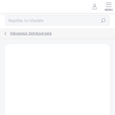
Prejsť
na
obsah
Hľadať
Klávesnice, Dotykové perá
ZNAČKA:
TRUST